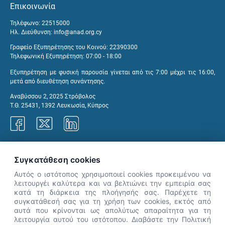
Επικοινωνία
Τηλέφωνο: 22515000
Ηλ. Διεύθυνση:
info@anad.org.cy
Γραφείο Εξυπηρέτησης του Κοινού: 22390300
Τηλεφωνική Εξυπηρέτηση: 07:00 - 18:00
Εξυπηρέτηση με φυσική παρουσία γίνεται από τις 7:00 μέχρι τις 16:00,
μετά από διευθέτηση συνάντησης.
Αναβύσσου 2, 2025 Στρόβολος
Τ.Θ. 25431, 1392 Λευκωσία, Κύπρος
Γραφεία ΑνΑΔ
Συγκατάθεση cookies
Αυτός ο ιστότοπος χρησιμοποιεί cookies προκειμένου να
λειτουργέι καλύτερα και να βελτιώνει την εμπειρία σας
κατά τη διάρκεια της πλοήγησής σας. Παρέχετε τη
×
συγκατάθεσή σας για τη χρήση των cookies, εκτός από
👋 Καλώς ήρθες! Είμαι η Νόησις.
αυτά που κρίνονται ως απολύτως απαραίτητα για τη
Πες μου πώς μπορώ να σε βοηθήσω
λειτουργία αυτού του ιστότοπου. Διαβάστε την Πολιτική