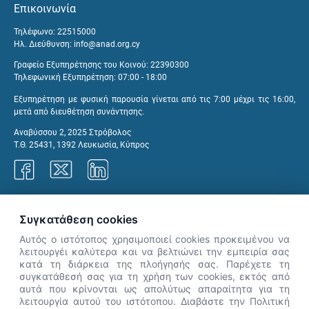
Επικοινωνία
Τηλέφωνο: 22515000
Ηλ. Διεύθυνση:
info@anad.org.cy
Γραφείο Εξυπηρέτησης του Κοινού: 22390300
Τηλεφωνική Εξυπηρέτηση: 07:00 - 18:00
Εξυπηρέτηση με φυσική παρουσία γίνεται από τις 7:00 μέχρι τις 16:00,
μετά από διευθέτηση συνάντησης.
Αναβύσσου 2, 2025 Στρόβολος
Τ.Θ. 25431, 1392 Λευκωσία, Κύπρος
Γραφεία ΑνΑΔ
Συγκατάθεση cookies
Αυτός ο ιστότοπος χρησιμοποιεί cookies προκειμένου να
λειτουργέι καλύτερα και να βελτιώνει την εμπειρία σας
κατά τη διάρκεια της πλοήγησής σας. Παρέχετε τη
×
συγκατάθεσή σας για τη χρήση των cookies, εκτός από
👋 Καλώς ήρθες! Είμαι η Νόησις.
αυτά που κρίνονται ως απολύτως απαραίτητα για τη
Πες μου πώς μπορώ να σε βοηθήσω
λειτουργία αυτού του ιστότοπου. Διαβάστε την Πολιτική