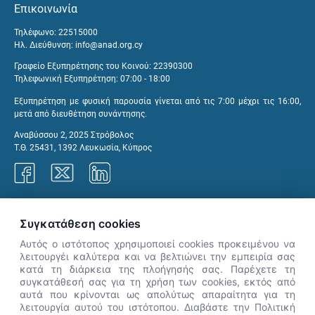
Επικοινωνία
Τηλέφωνο: 22515000
Ηλ. Διεύθυνση:
info@anad.org.cy
Γραφείο Εξυπηρέτησης του Κοινού: 22390300
Τηλεφωνική Εξυπηρέτηση: 07:00 - 18:00
Εξυπηρέτηση με φυσική παρουσία γίνεται από τις 7:00 μέχρι τις 16:00,
μετά από διευθέτηση συνάντησης.
Αναβύσσου 2, 2025 Στρόβολος
Τ.Θ. 25431, 1392 Λευκωσία, Κύπρος
Γραφεία ΑνΑΔ
Συγκατάθεση cookies
Αυτός ο ιστότοπος χρησιμοποιεί cookies προκειμένου να
λειτουργέι καλύτερα και να βελτιώνει την εμπειρία σας
κατά τη διάρκεια της πλοήγησής σας. Παρέχετε τη
×
συγκατάθεσή σας για τη χρήση των cookies, εκτός από
👋 Καλώς ήρθες! Είμαι η Νόησις.
αυτά που κρίνονται ως απολύτως απαραίτητα για τη
Πες μου πώς μπορώ να σε βοηθήσω
λειτουργία αυτού του ιστότοπου. Διαβάστε την Πολιτική