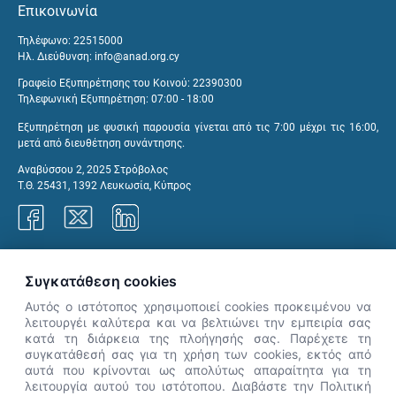
Επικοινωνία
Τηλέφωνο: 22515000
Ηλ. Διεύθυνση:
info@anad.org.cy
Γραφείο Εξυπηρέτησης του Κοινού: 22390300
Τηλεφωνική Εξυπηρέτηση: 07:00 - 18:00
Εξυπηρέτηση με φυσική παρουσία γίνεται από τις 7:00 μέχρι τις 16:00,
μετά από διευθέτηση συνάντησης.
Αναβύσσου 2, 2025 Στρόβολος
Τ.Θ. 25431, 1392 Λευκωσία, Κύπρος
Γραφεία ΑνΑΔ
Συγκατάθεση cookies
Αυτός ο ιστότοπος χρησιμοποιεί cookies προκειμένου να
λειτουργέι καλύτερα και να βελτιώνει την εμπειρία σας
κατά τη διάρκεια της πλοήγησής σας. Παρέχετε τη
×
συγκατάθεσή σας για τη χρήση των cookies, εκτός από
👋 Καλώς ήρθες! Είμαι η Νόησις.
αυτά που κρίνονται ως απολύτως απαραίτητα για τη
Πες μου πώς μπορώ να σε βοηθήσω
λειτουργία αυτού του ιστότοπου. Διαβάστε την Πολιτική