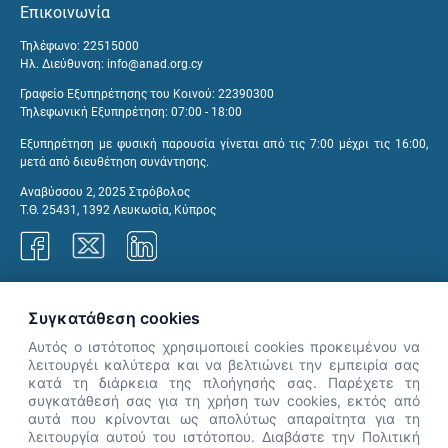
Επικοινωνία
Τηλέφωνο: 22515000
Ηλ. Διεύθυνση:
info@anad.org.cy
Γραφείο Εξυπηρέτησης του Κοινού: 22390300
Τηλεφωνική Εξυπηρέτηση: 07:00 - 18:00
Εξυπηρέτηση με φυσική παρουσία γίνεται από τις 7:00 μέχρι τις 16:00,
μετά από διευθέτηση συνάντησης.
Αναβύσσου 2, 2025 Στρόβολος
Τ.Θ. 25431, 1392 Λευκωσία, Κύπρος
Γραφεία ΑνΑΔ
Συγκατάθεση cookies
Αυτός ο ιστότοπος χρησιμοποιεί cookies προκειμένου να
λειτουργέι καλύτερα και να βελτιώνει την εμπειρία σας
κατά τη διάρκεια της πλοήγησής σας. Παρέχετε τη
×
συγκατάθεσή σας για τη χρήση των cookies, εκτός από
👋 Καλώς ήρθες! Είμαι η Νόησις.
αυτά που κρίνονται ως απολύτως απαραίτητα για τη
Πες μου πώς μπορώ να σε βοηθήσω
λειτουργία αυτού του ιστότοπου. Διαβάστε την Πολιτική