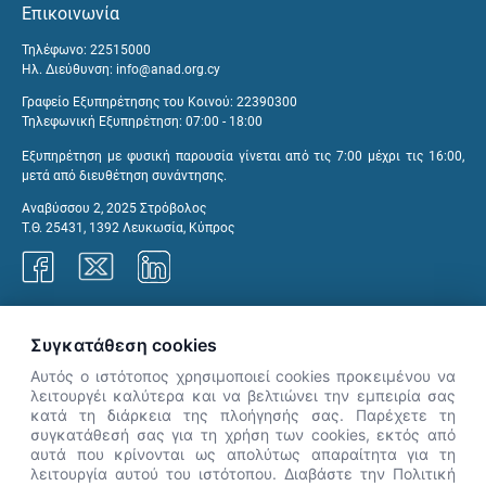
Επικοινωνία
Τηλέφωνο: 22515000
Ηλ. Διεύθυνση:
info@anad.org.cy
Γραφείο Εξυπηρέτησης του Κοινού: 22390300
Τηλεφωνική Εξυπηρέτηση: 07:00 - 18:00
Εξυπηρέτηση με φυσική παρουσία γίνεται από τις 7:00 μέχρι τις 16:00,
μετά από διευθέτηση συνάντησης.
Αναβύσσου 2, 2025 Στρόβολος
Τ.Θ. 25431, 1392 Λευκωσία, Κύπρος
Γραφεία ΑνΑΔ
Συγκατάθεση cookies
Αυτός ο ιστότοπος χρησιμοποιεί cookies προκειμένου να
λειτουργέι καλύτερα και να βελτιώνει την εμπειρία σας
κατά τη διάρκεια της πλοήγησής σας. Παρέχετε τη
×
συγκατάθεσή σας για τη χρήση των cookies, εκτός από
👋 Καλώς ήρθες! Είμαι η Νόησις.
αυτά που κρίνονται ως απολύτως απαραίτητα για τη
Πες μου πώς μπορώ να σε βοηθήσω
λειτουργία αυτού του ιστότοπου. Διαβάστε την Πολιτική