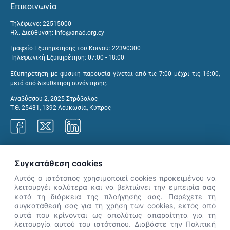
Επικοινωνία
Τηλέφωνο: 22515000
Ηλ. Διεύθυνση:
info@anad.org.cy
Γραφείο Εξυπηρέτησης του Κοινού: 22390300
Τηλεφωνική Εξυπηρέτηση: 07:00 - 18:00
Εξυπηρέτηση με φυσική παρουσία γίνεται από τις 7:00 μέχρι τις 16:00,
μετά από διευθέτηση συνάντησης.
Αναβύσσου 2, 2025 Στρόβολος
Τ.Θ. 25431, 1392 Λευκωσία, Κύπρος
Γραφεία ΑνΑΔ
Συγκατάθεση cookies
Αυτός ο ιστότοπος χρησιμοποιεί cookies προκειμένου να
λειτουργέι καλύτερα και να βελτιώνει την εμπειρία σας
κατά τη διάρκεια της πλοήγησής σας. Παρέχετε τη
×
συγκατάθεσή σας για τη χρήση των cookies, εκτός από
👋 Καλώς ήρθες! Είμαι η Νόησις.
αυτά που κρίνονται ως απολύτως απαραίτητα για τη
Πες μου πώς μπορώ να σε βοηθήσω
λειτουργία αυτού του ιστότοπου. Διαβάστε την Πολιτική