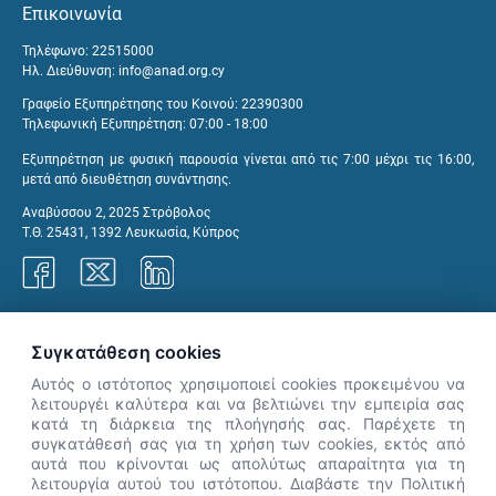
Επικοινωνία
Τηλέφωνο: 22515000
Ηλ. Διεύθυνση:
info@anad.org.cy
Γραφείο Εξυπηρέτησης του Κοινού: 22390300
Τηλεφωνική Εξυπηρέτηση: 07:00 - 18:00
Εξυπηρέτηση με φυσική παρουσία γίνεται από τις 7:00 μέχρι τις 16:00,
μετά από διευθέτηση συνάντησης.
Αναβύσσου 2, 2025 Στρόβολος
Τ.Θ. 25431, 1392 Λευκωσία, Κύπρος
Γραφεία ΑνΑΔ
Συγκατάθεση cookies
Αυτός ο ιστότοπος χρησιμοποιεί cookies προκειμένου να
λειτουργέι καλύτερα και να βελτιώνει την εμπειρία σας
κατά τη διάρκεια της πλοήγησής σας. Παρέχετε τη
×
συγκατάθεσή σας για τη χρήση των cookies, εκτός από
👋 Καλώς ήρθες! Είμαι η Νόησις.
αυτά που κρίνονται ως απολύτως απαραίτητα για τη
Πες μου πώς μπορώ να σε βοηθήσω
λειτουργία αυτού του ιστότοπου. Διαβάστε την Πολιτική