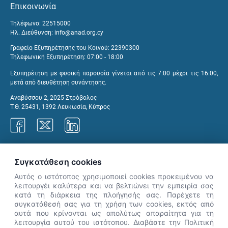
Επικοινωνία
Τηλέφωνο: 22515000
Ηλ. Διεύθυνση:
info@anad.org.cy
Γραφείο Εξυπηρέτησης του Κοινού: 22390300
Τηλεφωνική Εξυπηρέτηση: 07:00 - 18:00
Εξυπηρέτηση με φυσική παρουσία γίνεται από τις 7:00 μέχρι τις 16:00,
μετά από διευθέτηση συνάντησης.
Αναβύσσου 2, 2025 Στρόβολος
Τ.Θ. 25431, 1392 Λευκωσία, Κύπρος
Γραφεία ΑνΑΔ
Συγκατάθεση cookies
Αυτός ο ιστότοπος χρησιμοποιεί cookies προκειμένου να
λειτουργέι καλύτερα και να βελτιώνει την εμπειρία σας
κατά τη διάρκεια της πλοήγησής σας. Παρέχετε τη
×
συγκατάθεσή σας για τη χρήση των cookies, εκτός από
👋 Καλώς ήρθες! Είμαι η Νόησις.
αυτά που κρίνονται ως απολύτως απαραίτητα για τη
Πες μου πώς μπορώ να σε βοηθήσω
λειτουργία αυτού του ιστότοπου. Διαβάστε την Πολιτική