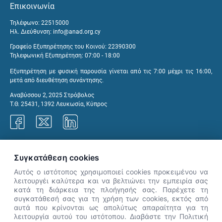
Επικοινωνία
Τηλέφωνο: 22515000
Ηλ. Διεύθυνση:
info@anad.org.cy
Γραφείο Εξυπηρέτησης του Κοινού: 22390300
Τηλεφωνική Εξυπηρέτηση: 07:00 - 18:00
Εξυπηρέτηση με φυσική παρουσία γίνεται από τις 7:00 μέχρι τις 16:00,
μετά από διευθέτηση συνάντησης.
Αναβύσσου 2, 2025 Στρόβολος
Τ.Θ. 25431, 1392 Λευκωσία, Κύπρος
Γραφεία ΑνΑΔ
Συγκατάθεση cookies
Αυτός ο ιστότοπος χρησιμοποιεί cookies προκειμένου να
λειτουργέι καλύτερα και να βελτιώνει την εμπειρία σας
κατά τη διάρκεια της πλοήγησής σας. Παρέχετε τη
×
συγκατάθεσή σας για τη χρήση των cookies, εκτός από
👋 Καλώς ήρθες! Είμαι η Νόησις.
αυτά που κρίνονται ως απολύτως απαραίτητα για τη
Πες μου πώς μπορώ να σε βοηθήσω
λειτουργία αυτού του ιστότοπου. Διαβάστε την Πολιτική