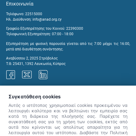
Επικοινωνία
Τηλέφωνο: 22515000
Ηλ. Διεύθυνση:
info@anad.org.cy
Γραφείο Εξυπηρέτησης του Κοινού: 22390300
Τηλεφωνική Εξυπηρέτηση: 07:00 - 18:00
Εξυπηρέτηση με φυσική παρουσία γίνεται από τις 7:00 μέχρι τις 16:00,
μετά από διευθέτηση συνάντησης.
Αναβύσσου 2, 2025 Στρόβολος
Τ.Θ. 25431, 1392 Λευκωσία, Κύπρος
Γραφεία ΑνΑΔ
Συγκατάθεση cookies
Αυτός ο ιστότοπος χρησιμοποιεί cookies προκειμένου να
λειτουργέι καλύτερα και να βελτιώνει την εμπειρία σας
κατά τη διάρκεια της πλοήγησής σας. Παρέχετε τη
×
συγκατάθεσή σας για τη χρήση των cookies, εκτός από
👋 Καλώς ήρθες! Είμαι η Νόησις.
αυτά που κρίνονται ως απολύτως απαραίτητα για τη
Πες μου πώς μπορώ να σε βοηθήσω
λειτουργία αυτού του ιστότοπου. Διαβάστε την Πολιτική