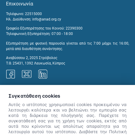
Επικοινωνία
Τηλέφωνο: 22515000
Ηλ. Διεύθυνση:
info@anad.org.cy
Γραφείο Εξυπηρέτησης του Κοινού: 22390300
Τηλεφωνική Εξυπηρέτηση: 07:00 - 18:00
Εξυπηρέτηση με φυσική παρουσία γίνεται από τις 7:00 μέχρι τις 16:00,
μετά από διευθέτηση συνάντησης.
Αναβύσσου 2, 2025 Στρόβολος
Τ.Θ. 25431, 1392 Λευκωσία, Κύπρος
Γραφεία ΑνΑΔ
Συγκατάθεση cookies
Αυτός ο ιστότοπος χρησιμοποιεί cookies προκειμένου να
λειτουργέι καλύτερα και να βελτιώνει την εμπειρία σας
κατά τη διάρκεια της πλοήγησής σας. Παρέχετε τη
×
συγκατάθεσή σας για τη χρήση των cookies, εκτός από
👋 Καλώς ήρθες! Είμαι η Νόησις.
αυτά που κρίνονται ως απολύτως απαραίτητα για τη
Πες μου πώς μπορώ να σε βοηθήσω
λειτουργία αυτού του ιστότοπου. Διαβάστε την Πολιτική