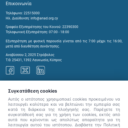
Επικοινωνία
Τηλέφωνο: 22515000
Ηλ. Διεύθυνση:
info@anad.org.cy
Γραφείο Εξυπηρέτησης του Κοινού: 22390300
Τηλεφωνική Εξυπηρέτηση: 07:00 - 18:00
Εξυπηρέτηση με φυσική παρουσία γίνεται από τις 7:00 μέχρι τις 16:00,
μετά από διευθέτηση συνάντησης.
Αναβύσσου 2, 2025 Στρόβολος
Τ.Θ. 25431, 1392 Λευκωσία, Κύπρος
Γραφεία ΑνΑΔ
Συγκατάθεση cookies
Αυτός ο ιστότοπος χρησιμοποιεί cookies προκειμένου να
λειτουργέι καλύτερα και να βελτιώνει την εμπειρία σας
κατά τη διάρκεια της πλοήγησής σας. Παρέχετε τη
×
συγκατάθεσή σας για τη χρήση των cookies, εκτός από
👋 Καλώς ήρθες! Είμαι η Νόησις.
αυτά που κρίνονται ως απολύτως απαραίτητα για τη
Πες μου πώς μπορώ να σε βοηθήσω
λειτουργία αυτού του ιστότοπου. Διαβάστε την Πολιτική