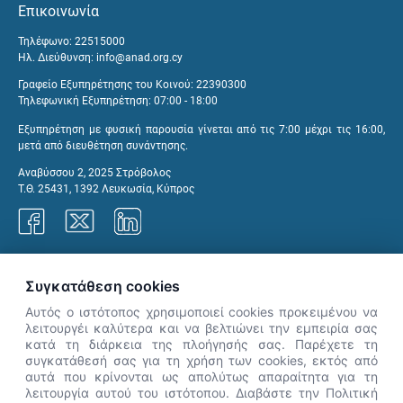
Επικοινωνία
Τηλέφωνο: 22515000
Ηλ. Διεύθυνση:
info@anad.org.cy
Γραφείο Εξυπηρέτησης του Κοινού: 22390300
Τηλεφωνική Εξυπηρέτηση: 07:00 - 18:00
Εξυπηρέτηση με φυσική παρουσία γίνεται από τις 7:00 μέχρι τις 16:00,
μετά από διευθέτηση συνάντησης.
Αναβύσσου 2, 2025 Στρόβολος
Τ.Θ. 25431, 1392 Λευκωσία, Κύπρος
Γραφεία ΑνΑΔ
Συγκατάθεση cookies
Αυτός ο ιστότοπος χρησιμοποιεί cookies προκειμένου να
λειτουργέι καλύτερα και να βελτιώνει την εμπειρία σας
κατά τη διάρκεια της πλοήγησής σας. Παρέχετε τη
×
συγκατάθεσή σας για τη χρήση των cookies, εκτός από
👋 Καλώς ήρθες! Είμαι η Νόησις.
αυτά που κρίνονται ως απολύτως απαραίτητα για τη
Πες μου πώς μπορώ να σε βοηθήσω
λειτουργία αυτού του ιστότοπου. Διαβάστε την Πολιτική