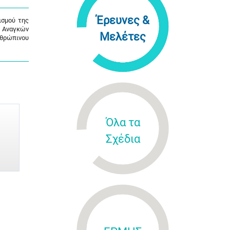
Έρευνες &
ισμού της
ς Αναγκών
Μελέτες
νθρώπινου
Όλα τα
Σχέδια