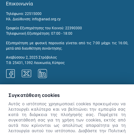
Επικοινωνία
Τηλέφωνο: 22515000
Ηλ. Διεύθυνση:
info@anad.org.cy
Γραφείο Εξυπηρέτησης του Κοινού: 22390300
Τηλεφωνική Εξυπηρέτηση: 07:00 - 18:00
Εξυπηρέτηση με φυσική παρουσία γίνεται από τις 7:00 μέχρι τις 16:00,
μετά από διευθέτηση συνάντησης.
Αναβύσσου 2, 2025 Στρόβολος
Τ.Θ. 25431, 1392 Λευκωσία, Κύπρος
Γραφεία ΑνΑΔ
Συγκατάθεση cookies
Αυτός ο ιστότοπος χρησιμοποιεί cookies προκειμένου να
λειτουργέι καλύτερα και να βελτιώνει την εμπειρία σας
κατά τη διάρκεια της πλοήγησής σας. Παρέχετε τη
×
συγκατάθεσή σας για τη χρήση των cookies, εκτός από
👋 Καλώς ήρθες! Είμαι η Νόησις.
αυτά που κρίνονται ως απολύτως απαραίτητα για τη
Πες μου πώς μπορώ να σε βοηθήσω
λειτουργία αυτού του ιστότοπου. Διαβάστε την Πολιτική