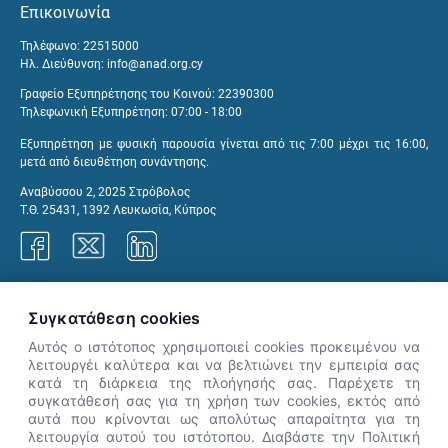
Επικοινωνία
Τηλέφωνο: 22515000
Ηλ. Διεύθυνση:
info@anad.org.cy
Γραφείο Εξυπηρέτησης του Κοινού: 22390300
Τηλεφωνική Εξυπηρέτηση: 07:00 - 18:00
Εξυπηρέτηση με φυσική παρουσία γίνεται από τις 7:00 μέχρι τις 16:00,
μετά από διευθέτηση συνάντησης.
Αναβύσσου 2, 2025 Στρόβολος
Τ.Θ. 25431, 1392 Λευκωσία, Κύπρος
Γραφεία ΑνΑΔ
Συγκατάθεση cookies
Αυτός ο ιστότοπος χρησιμοποιεί cookies προκειμένου να
λειτουργέι καλύτερα και να βελτιώνει την εμπειρία σας
κατά τη διάρκεια της πλοήγησής σας. Παρέχετε τη
×
συγκατάθεσή σας για τη χρήση των cookies, εκτός από
👋 Καλώς ήρθες! Είμαι η Νόησις.
αυτά που κρίνονται ως απολύτως απαραίτητα για τη
Πες μου πώς μπορώ να σε βοηθήσω
λειτουργία αυτού του ιστότοπου. Διαβάστε την Πολιτική