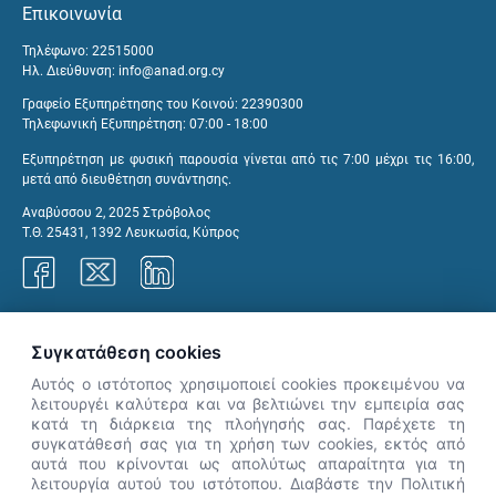
Επικοινωνία
Τηλέφωνο: 22515000
Ηλ. Διεύθυνση:
info@anad.org.cy
Γραφείο Εξυπηρέτησης του Κοινού: 22390300
Τηλεφωνική Εξυπηρέτηση: 07:00 - 18:00
Εξυπηρέτηση με φυσική παρουσία γίνεται από τις 7:00 μέχρι τις 16:00,
μετά από διευθέτηση συνάντησης.
Αναβύσσου 2, 2025 Στρόβολος
Τ.Θ. 25431, 1392 Λευκωσία, Κύπρος
Γραφεία ΑνΑΔ
Συγκατάθεση cookies
Αυτός ο ιστότοπος χρησιμοποιεί cookies προκειμένου να
λειτουργέι καλύτερα και να βελτιώνει την εμπειρία σας
κατά τη διάρκεια της πλοήγησής σας. Παρέχετε τη
×
συγκατάθεσή σας για τη χρήση των cookies, εκτός από
👋 Καλώς ήρθες! Είμαι η Νόησις.
αυτά που κρίνονται ως απολύτως απαραίτητα για τη
Πες μου πώς μπορώ να σε βοηθήσω
λειτουργία αυτού του ιστότοπου. Διαβάστε την Πολιτική