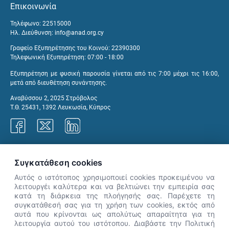
Επικοινωνία
Τηλέφωνο: 22515000
Ηλ. Διεύθυνση:
info@anad.org.cy
Γραφείο Εξυπηρέτησης του Κοινού: 22390300
Τηλεφωνική Εξυπηρέτηση: 07:00 - 18:00
Εξυπηρέτηση με φυσική παρουσία γίνεται από τις 7:00 μέχρι τις 16:00,
μετά από διευθέτηση συνάντησης.
Αναβύσσου 2, 2025 Στρόβολος
Τ.Θ. 25431, 1392 Λευκωσία, Κύπρος
Γραφεία ΑνΑΔ
Συγκατάθεση cookies
Αυτός ο ιστότοπος χρησιμοποιεί cookies προκειμένου να
λειτουργέι καλύτερα και να βελτιώνει την εμπειρία σας
κατά τη διάρκεια της πλοήγησής σας. Παρέχετε τη
×
συγκατάθεσή σας για τη χρήση των cookies, εκτός από
👋 Καλώς ήρθες! Είμαι η Νόησις.
αυτά που κρίνονται ως απολύτως απαραίτητα για τη
Πες μου πώς μπορώ να σε βοηθήσω
λειτουργία αυτού του ιστότοπου. Διαβάστε την Πολιτική