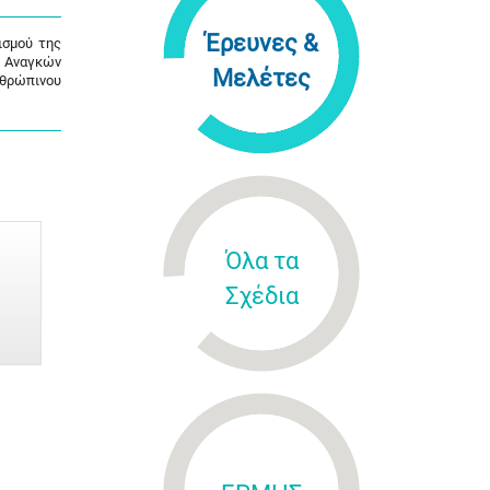
Έρευνες &
ισμού της
ς Αναγκών
Μελέτες
νθρώπινου
Όλα τα
Σχέδια