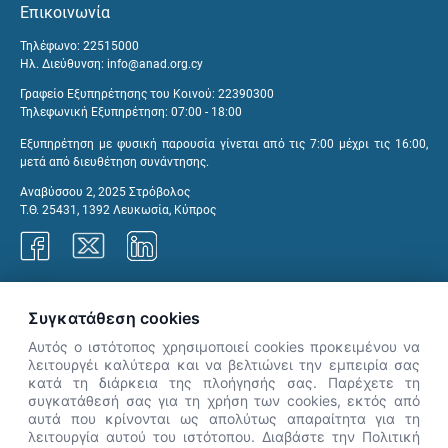
Επικοινωνία
Τηλέφωνο: 22515000
Ηλ. Διεύθυνση:
info@anad.org.cy
Γραφείο Εξυπηρέτησης του Κοινού: 22390300
Τηλεφωνική Εξυπηρέτηση: 07:00 - 18:00
Εξυπηρέτηση με φυσική παρουσία γίνεται από τις 7:00 μέχρι τις 16:00,
μετά από διευθέτηση συνάντησης.
Αναβύσσου 2, 2025 Στρόβολος
Τ.Θ. 25431, 1392 Λευκωσία, Κύπρος
Γραφεία ΑνΑΔ
Συγκατάθεση cookies
Αυτός ο ιστότοπος χρησιμοποιεί cookies προκειμένου να
λειτουργέι καλύτερα και να βελτιώνει την εμπειρία σας
κατά τη διάρκεια της πλοήγησής σας. Παρέχετε τη
×
συγκατάθεσή σας για τη χρήση των cookies, εκτός από
👋 Καλώς ήρθες! Είμαι η Νόησις.
αυτά που κρίνονται ως απολύτως απαραίτητα για τη
Πες μου πώς μπορώ να σε βοηθήσω
λειτουργία αυτού του ιστότοπου. Διαβάστε την Πολιτική