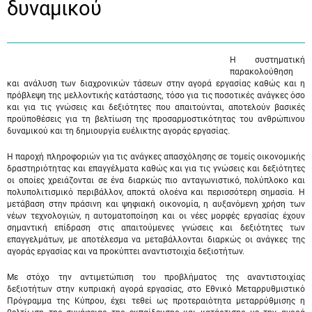
δυναμικού
Η συστηματική
παρακολούθηση
και ανάλυση των διαχρονικών τάσεων στην αγορά εργασίας καθώς και η
πρόβλεψη της μελλοντικής κατάστασης, τόσο για τις ποσοτικές ανάγκες όσο
και για τις γνώσεις και δεξιότητες που απαιτούνται, αποτελούν βασικές
προϋποθέσεις για τη βελτίωση της προσαρμοστικότητας του ανθρώπινου
δυναμικού και τη δημιουργία ευέλικτης αγοράς εργασίας.
Η παροχή πληροφοριών για τις ανάγκες απασχόλησης σε τομείς οικονομικής
δραστηριότητας και επαγγέλματα καθώς και για τις γνώσεις και δεξιότητες
οι οποίες χρειάζονται σε ένα διαρκώς πιο ανταγωνιστικό, πολύπλοκο και
πολυπολιτισμικό περιβάλλον, αποκτά ολοένα και περισσότερη σημασία. Η
μετάβαση στην πράσινη και ψηφιακή οικονομία, η αυξανόμενη χρήση των
νέων τεχνολογιών, η αυτοματοποίηση και οι νέες μορφές εργασίας έχουν
σημαντική επίδραση στις απαιτούμενες γνώσεις και δεξιότητες των
επαγγελμάτων, με αποτέλεσμα να μεταβάλλονται διαρκώς οι ανάγκες της
αγοράς εργασίας και να προκύπτει αναντιστοιχία δεξιοτήτων.
Με στόχο την αντιμετώπιση του προβλήματος της αναντιστοιχίας
δεξιοτήτων στην κυπριακή αγορά εργασίας, στο Εθνικό Μεταρρυθμιστικό
Πρόγραμμα της Κύπρου, έχει τεθεί ως προτεραιότητα μεταρρύθμισης η