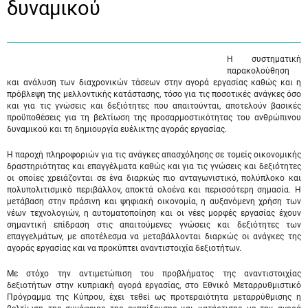
δυναμικού
Η συστηματική
παρακολούθηση
και ανάλυση των διαχρονικών τάσεων στην αγορά εργασίας καθώς και η
πρόβλεψη της μελλοντικής κατάστασης, τόσο για τις ποσοτικές ανάγκες όσο
και για τις γνώσεις και δεξιότητες που απαιτούνται, αποτελούν βασικές
προϋποθέσεις για τη βελτίωση της προσαρμοστικότητας του ανθρώπινου
δυναμικού και τη δημιουργία ευέλικτης αγοράς εργασίας.
Η παροχή πληροφοριών για τις ανάγκες απασχόλησης σε τομείς οικονομικής
δραστηριότητας και επαγγέλματα καθώς και για τις γνώσεις και δεξιότητες
οι οποίες χρειάζονται σε ένα διαρκώς πιο ανταγωνιστικό, πολύπλοκο και
πολυπολιτισμικό περιβάλλον, αποκτά ολοένα και περισσότερη σημασία. Η
μετάβαση στην πράσινη και ψηφιακή οικονομία, η αυξανόμενη χρήση των
νέων τεχνολογιών, η αυτοματοποίηση και οι νέες μορφές εργασίας έχουν
σημαντική επίδραση στις απαιτούμενες γνώσεις και δεξιότητες των
επαγγελμάτων, με αποτέλεσμα να μεταβάλλονται διαρκώς οι ανάγκες της
αγοράς εργασίας και να προκύπτει αναντιστοιχία δεξιοτήτων.
Με στόχο την αντιμετώπιση του προβλήματος της αναντιστοιχίας
δεξιοτήτων στην κυπριακή αγορά εργασίας, στο Εθνικό Μεταρρυθμιστικό
Πρόγραμμα της Κύπρου, έχει τεθεί ως προτεραιότητα μεταρρύθμισης η