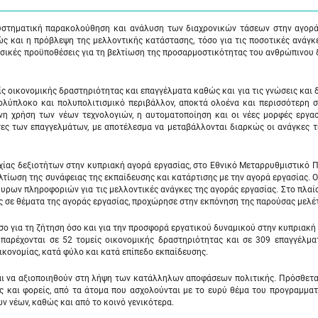
στηματική παρακολούθηση και ανάλυση των διαχρονικών τάσεων στην αγορά
ς και η πρόβλεψη της μελλοντικής κατάστασης, τόσο για τις ποσοτικές ανάγκ
 βασικές προϋποθέσεις για τη βελτίωση της προσαρμοστικότητας του ανθρώπινου
ς οικονομικής δραστηριότητας και επαγγέλματα καθώς και για τις γνώσεις και 
πολύπλοκο και πολυπολιτισμικό περιβάλλον, αποκτά ολοένα και περισσότερη 
νη χρήση των νέων τεχνολογιών, η αυτοματοποίηση και οι νέες μορφές εργασ
τες των επαγγελμάτων, με αποτέλεσμα να μεταβάλλονται διαρκώς οι ανάγκες 
χίας δεξιοτήτων στην κυπριακή αγορά εργασίας, στο Εθνικό Μεταρρυθμιστικό
λτίωση της συνάφειας της εκπαίδευσης και κατάρτισης με την αγορά εργασίας. 
υρων πληροφοριών για τις μελλοντικές ανάγκες της αγοράς εργασίας. Στο πλαίσ
ης σε θέματα της αγοράς εργασίας, προχώρησε στην εκπόνηση της παρούσας μελέ
σο για τη ζήτηση όσο και για την προσφορά εργατικού δυναμικού στην κυπριακή
 παρέχονται σε 52 τομείς οικονομικής δραστηριότητας και σε 309 επαγγέλμα
ικονομίας, κατά φύλο και κατά επίπεδο εκπαίδευσης.
αι να αξιοποιηθούν στη λήψη των κατάλληλων αποφάσεων πολιτικής. Πρόσθετα
ες και φορείς, από τα άτομα που ασχολούνται με το ευρύ θέμα του προγραμμα
 νέων, καθώς και από το κοινό γενικότερα.