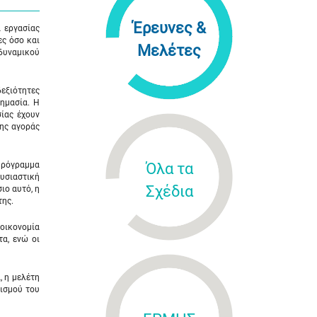
Έρευνες &
 εργασίας
ες όσο και
Μελέτες
 δυναμικού
δεξιότητες
σημασία. Η
ίας έχουν
της αγοράς
 Πρόγραμμα
Όλα τα
Ουσιαστική
Σχέδια
ιο αυτό, η
της.
 οικονομία
τα, ενώ οι
, η μελέτη
τισμού του