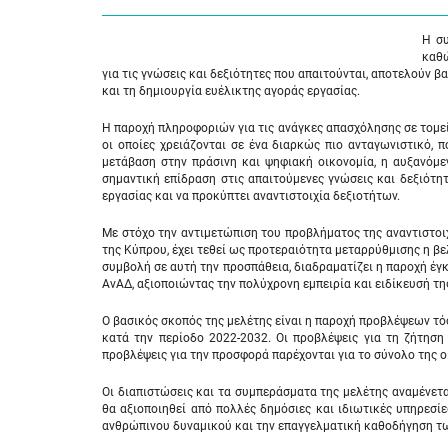
Η συ
καθώ
για τις γνώσεις και δεξιότητες που απαιτούνται, αποτελούν
και τη δημιουργία ευέλικτης αγοράς εργασίας.
Η παροχή πληροφοριών για τις ανάγκες απασχόλησης σε τομεί
οι οποίες χρειάζονται σε ένα διαρκώς πιο ανταγωνιστικό, 
μετάβαση στην πράσινη και ψηφιακή οικονομία, η αυξανόμε
σημαντική επίδραση στις απαιτούμενες γνώσεις και δεξιότη
εργασίας και να προκύπτει αναντιστοιχία δεξιοτήτων.
Με στόχο την αντιμετώπιση του προβλήματος της αναντιστοι
της Κύπρου, έχει τεθεί ως προτεραιότητα μεταρρύθμισης η βε
συμβολή σε αυτή την προσπάθεια, διαδραματίζει η παροχή έγκ
ΑνΑΔ, αξιοποιώντας την πολύχρονη εμπειρία και ειδίκευσή τ
Ο βασικός σκοπός της μελέτης είναι η παροχή προβλέψεων τό
κατά την περίοδο 2022-2032. Οι προβλέψεις για τη ζήτηση
προβλέψεις για την προσφορά παρέχονται για το σύνολο της ο
Οι διαπιστώσεις και τα συμπεράσματα της μελέτης αναμένετ
θα αξιοποιηθεί από πολλές δημόσιες και ιδιωτικές υπηρεσί
ανθρώπινου δυναμικού και την επαγγελματική καθοδήγηση των