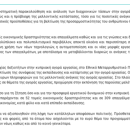
στηματική παρακολούθηση και ανάλυση των διαχρονικών τάσεων στην αγορά
ς και η πρόβλεψη της μελλοντικής κατάστασης, τόσο για τις ποσοτικές ανάγκ
 βασικές προϋποθέσεις για τη βελτίωση της προσαρμοστικότητας του ανθρώπινου
ς οικονομικής δραστηριότητας και επαγγέλματα καθώς και για τις γνώσεις και 
πολύπλοκο και πολυπολιτισμικό περιβάλλον, αποκτά ολοένα και περισσότερη 
νη χρήση των νέων τεχνολογιών, η αυτοματοποίηση και οι νέες μορφές εργασ
τες των επαγγελμάτων, με αποτέλεσμα να μεταβάλλονται διαρκώς οι ανάγκες 
χίας δεξιοτήτων στην κυπριακή αγορά εργασίας, στο Εθνικό Μεταρρυθμιστικό
λτίωση της συνάφειας της εκπαίδευσης και κατάρτισης με την αγορά εργασίας. 
υρων πληροφοριών για τις μελλοντικές ανάγκες της αγοράς εργασίας. Στο πλαίσ
ης σε θέματα της αγοράς εργασίας, προχώρησε στην εκπόνηση της παρούσας μελέ
σο για τη ζήτηση όσο και για την προσφορά εργατικού δυναμικού στην κυπριακή
 παρέχονται σε 52 τομείς οικονομικής δραστηριότητας και σε 309 επαγγέλμα
ικονομίας, κατά φύλο και κατά επίπεδο εκπαίδευσης.
αι να αξιοποιηθούν στη λήψη των κατάλληλων αποφάσεων πολιτικής. Πρόσθετα
ες και φορείς, από τα άτομα που ασχολούνται με το ευρύ θέμα του προγραμμα
 νέων, καθώς και από το κοινό γενικότερα.