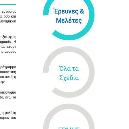
Έρευνες &
 εργασίας
ες όσο και
Μελέτες
 δυναμικού
δεξιότητες
σημασία. Η
ίας έχουν
της αγοράς
 Πρόγραμμα
Όλα τα
Ουσιαστική
Σχέδια
ιο αυτό, η
της.
 οικονομία
τα, ενώ οι
, η μελέτη
τισμού του