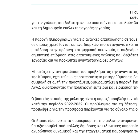
Η συ
καθώ
για τις γνώσεις και δεξιότητες που απαιτούνται, αποτελούν
και τη δημιουργία ευέλικτης αγοράς εργασίας.
Η παροχή πληροφοριών για τις ανάγκες απασχόλησης σε τομεί
οι οποίες χρειάζονται σε ένα διαρκώς πιο ανταγωνιστικό, 
μετάβαση στην πράσινη και ψηφιακή οικονομία, η αυξανόμε
σημαντική επίδραση στις απαιτούμενες γνώσεις και δεξιότη
εργασίας και να προκύπτει αναντιστοιχία δεξιοτήτων.
Με στόχο την αντιμετώπιση του προβλήματος της αναντιστοι
της Κύπρου, έχει τεθεί ως προτεραιότητα μεταρρύθμισης η βε
συμβολή σε αυτή την προσπάθεια, διαδραματίζει η παροχή έγκ
ΑνΑΔ, αξιοποιώντας την πολύχρονη εμπειρία και ειδίκευσή τ
Ο βασικός σκοπός της μελέτης είναι η παροχή προβλέψεων τό
κατά την περίοδο 2022-2032. Οι προβλέψεις για τη ζήτηση
προβλέψεις για την προσφορά παρέχονται για το σύνολο της ο
Οι διαπιστώσεις και τα συμπεράσματα της μελέτης αναμένετ
θα αξιοποιηθεί από πολλές δημόσιες και ιδιωτικές υπηρεσί
ανθρώπινου δυναμικού και την επαγγελματική καθοδήγηση των