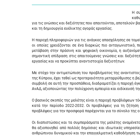
Η συ
καθώ
για τις γνώσεις και δεξιότητες που απαιτούνται, αποτελούν
και τη δημιουργία ευέλικτης αγοράς εργασίας.
Η παροχή πληροφοριών για τις ανάγκες απασχόλησης σε τομεί
οι οποίες χρειάζονται σε ένα διαρκώς πιο ανταγωνιστικό, 
μετάβαση στην πράσινη και ψηφιακή οικονομία, η αυξανόμε
σημαντική επίδραση στις απαιτούμενες γνώσεις και δεξιότη
εργασίας και να προκύπτει αναντιστοιχία δεξιοτήτων.
Με στόχο την αντιμετώπιση του προβλήματος της αναντιστοι
της Κύπρου, έχει τεθεί ως προτεραιότητα μεταρρύθμισης η βε
συμβολή σε αυτή την προσπάθεια, διαδραματίζει η παροχή έγκ
ΑνΑΔ, αξιοποιώντας την πολύχρονη εμπειρία και ειδίκευσή τ
Ο βασικός σκοπός της μελέτης είναι η παροχή προβλέψεων τό
κατά την περίοδο 2022-2032. Οι προβλέψεις για τη ζήτηση
προβλέψεις για την προσφορά παρέχονται για το σύνολο της ο
Οι διαπιστώσεις και τα συμπεράσματα της μελέτης αναμένετ
θα αξιοποιηθεί από πολλές δημόσιες και ιδιωτικές υπηρεσί
ανθρώπινου δυναμικού και την επαγγελματική καθοδήγηση των