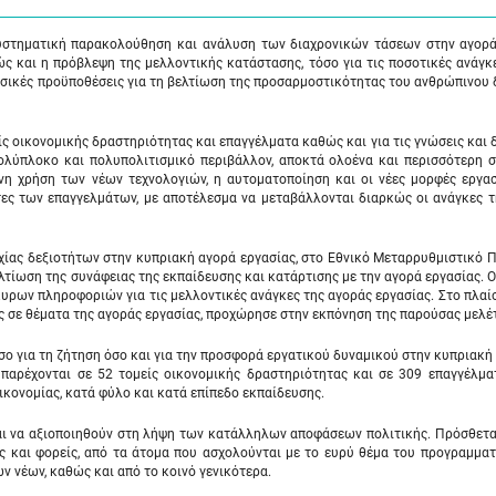
στηματική παρακολούθηση και ανάλυση των διαχρονικών τάσεων στην αγορά
ς και η πρόβλεψη της μελλοντικής κατάστασης, τόσο για τις ποσοτικές ανάγκ
 βασικές προϋποθέσεις για τη βελτίωση της προσαρμοστικότητας του ανθρώπινου
ς οικονομικής δραστηριότητας και επαγγέλματα καθώς και για τις γνώσεις και 
πολύπλοκο και πολυπολιτισμικό περιβάλλον, αποκτά ολοένα και περισσότερη 
νη χρήση των νέων τεχνολογιών, η αυτοματοποίηση και οι νέες μορφές εργασ
τες των επαγγελμάτων, με αποτέλεσμα να μεταβάλλονται διαρκώς οι ανάγκες 
χίας δεξιοτήτων στην κυπριακή αγορά εργασίας, στο Εθνικό Μεταρρυθμιστικό
λτίωση της συνάφειας της εκπαίδευσης και κατάρτισης με την αγορά εργασίας. 
υρων πληροφοριών για τις μελλοντικές ανάγκες της αγοράς εργασίας. Στο πλαίσ
ης σε θέματα της αγοράς εργασίας, προχώρησε στην εκπόνηση της παρούσας μελέ
σο για τη ζήτηση όσο και για την προσφορά εργατικού δυναμικού στην κυπριακή
 παρέχονται σε 52 τομείς οικονομικής δραστηριότητας και σε 309 επαγγέλμα
ικονομίας, κατά φύλο και κατά επίπεδο εκπαίδευσης.
αι να αξιοποιηθούν στη λήψη των κατάλληλων αποφάσεων πολιτικής. Πρόσθετα
ες και φορείς, από τα άτομα που ασχολούνται με το ευρύ θέμα του προγραμμα
 νέων, καθώς και από το κοινό γενικότερα.