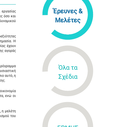
Έρευνες &
 εργασίας
ες όσο και
Μελέτες
 δυναμικού
δεξιότητες
σημασία. Η
ίας έχουν
της αγοράς
 Πρόγραμμα
Όλα τα
Ουσιαστική
Σχέδια
ιο αυτό, η
της.
 οικονομία
τα, ενώ οι
, η μελέτη
τισμού του