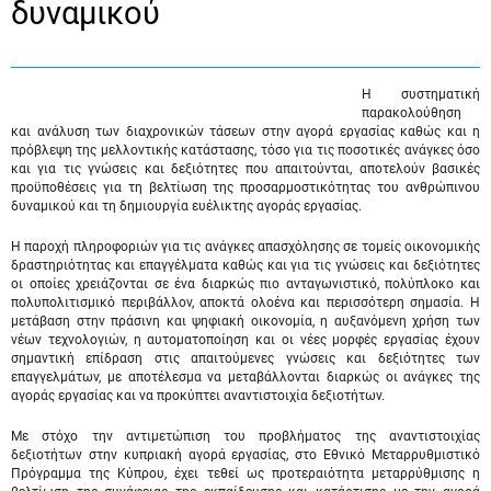
δυναμικού
Η συστηματική
παρακολούθηση
και ανάλυση των διαχρονικών τάσεων στην αγορά εργασίας καθώς και η
πρόβλεψη της μελλοντικής κατάστασης, τόσο για τις ποσοτικές ανάγκες όσο
και για τις γνώσεις και δεξιότητες που απαιτούνται, αποτελούν βασικές
προϋποθέσεις για τη βελτίωση της προσαρμοστικότητας του ανθρώπινου
δυναμικού και τη δημιουργία ευέλικτης αγοράς εργασίας.
Η παροχή πληροφοριών για τις ανάγκες απασχόλησης σε τομείς οικονομικής
δραστηριότητας και επαγγέλματα καθώς και για τις γνώσεις και δεξιότητες
οι οποίες χρειάζονται σε ένα διαρκώς πιο ανταγωνιστικό, πολύπλοκο και
πολυπολιτισμικό περιβάλλον, αποκτά ολοένα και περισσότερη σημασία. Η
μετάβαση στην πράσινη και ψηφιακή οικονομία, η αυξανόμενη χρήση των
νέων τεχνολογιών, η αυτοματοποίηση και οι νέες μορφές εργασίας έχουν
σημαντική επίδραση στις απαιτούμενες γνώσεις και δεξιότητες των
επαγγελμάτων, με αποτέλεσμα να μεταβάλλονται διαρκώς οι ανάγκες της
αγοράς εργασίας και να προκύπτει αναντιστοιχία δεξιοτήτων.
Με στόχο την αντιμετώπιση του προβλήματος της αναντιστοιχίας
δεξιοτήτων στην κυπριακή αγορά εργασίας, στο Εθνικό Μεταρρυθμιστικό
Πρόγραμμα της Κύπρου, έχει τεθεί ως προτεραιότητα μεταρρύθμισης η