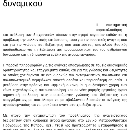
δυναμικού
Η συστηματική
παρακολούθηση
και ανάλυση των διαχρονικών τάσεων στην αγορά εργασίας καθώς και η
πρόβλεψη της μελλοντικής κατάστασης, τόσο για τις ποσοτικές ανάγκες όσο
και για τις γνώσεις και δεξιότητες που απαιτούνται, αποτελούν βασικές
προϋποθέσεις για τη βελτίωση της προσαρμοστικότητας του ανθρώπινου
δυναμικού και τη δημιουργία ευέλικτης αγοράς εργασίας.
Η παροχή πληροφοριών για τις ανάγκες απασχόλησης σε τομείς οικονομικής
δραστηριότητας και επαγγέλματα καθώς και για τις γνώσεις και δεξιότητες
οι οποίες χρειάζονται σε ένα διαρκώς πιο ανταγωνιστικό, πολύπλοκο και
πολυπολιτισμικό περιβάλλον, αποκτά ολοένα και περισσότερη σημασία. Η
μετάβαση στην πράσινη και ψηφιακή οικονομία, η αυξανόμενη χρήση των
νέων τεχνολογιών, η αυτοματοποίηση και οι νέες μορφές εργασίας έχουν
σημαντική επίδραση στις απαιτούμενες γνώσεις και δεξιότητες των
επαγγελμάτων, με αποτέλεσμα να μεταβάλλονται διαρκώς οι ανάγκες της
αγοράς εργασίας και να προκύπτει αναντιστοιχία δεξιοτήτων.
Με στόχο την αντιμετώπιση του προβλήματος της αναντιστοιχίας
δεξιοτήτων στην κυπριακή αγορά εργασίας, στο Εθνικό Μεταρρυθμιστικό
Πρόγραμμα της Κύπρου, έχει τεθεί ως προτεραιότητα μεταρρύθμισης η