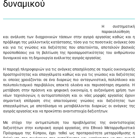
δυναμικού
Η συστηματική
παρακολούθηση
και ανάλυση των διαχρονικών τάσεων στην αγορά εργασίας καθώς και η
πρόβλεψη της μελλοντικής κατάστασης, τόσο για τις ποσοτικές ανάγκες όσο
και για τις γνώσεις και δεξιότητες που απαιτούνται, αποτελούν βασικές
προϋποθέσεις για τη βελτίωση της προσαρμοστικότητας του ανθρώπινου
δυναμικού και τη δημιουργία ευέλικτης αγοράς εργασίας.
Η παροχή πληροφοριών για τις ανάγκες απασχόλησης σε τομείς οικονομικής
δραστηριότητας και επαγγέλματα καθώς και για τις γνώσεις και δεξιότητες
οι οποίες χρειάζονται σε ένα διαρκώς πιο ανταγωνιστικό, πολύπλοκο και
πολυπολιτισμικό περιβάλλον, αποκτά ολοένα και περισσότερη σημασία. Η
μετάβαση στην πράσινη και ψηφιακή οικονομία, η αυξανόμενη χρήση των
νέων τεχνολογιών, η αυτοματοποίηση και οι νέες μορφές εργασίας έχουν
σημαντική επίδραση στις απαιτούμενες γνώσεις και δεξιότητες των
επαγγελμάτων, με αποτέλεσμα να μεταβάλλονται διαρκώς οι ανάγκες της
αγοράς εργασίας και να προκύπτει αναντιστοιχία δεξιοτήτων.
Με στόχο την αντιμετώπιση του προβλήματος της αναντιστοιχίας
δεξιοτήτων στην κυπριακή αγορά εργασίας, στο Εθνικό Μεταρρυθμιστικό
Πρόγραμμα της Κύπρου, έχει τεθεί ως προτεραιότητα μεταρρύθμισης η