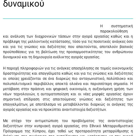
δυναμικού
Η συστηματική
παρακολούθηση
και ανάλυση των διαχρονικών τάσεων στην αγορά εργασίας καθώς και η
πρόβλεψη της μελλοντικής κατάστασης, τόσο για τις ποσοτικές ανάγκες όσο
και για τις γνώσεις και δεξιότητες που απαιτούνται, αποτελούν βασικές
προϋποθέσεις για τη βελτίωση της προσαρμοστικότητας του ανθρώπινου
δυναμικού και τη δημιουργία ευέλικτης αγοράς εργασίας.
Η παροχή πληροφοριών για τις ανάγκες απασχόλησης σε τομείς οικονομικής
δραστηριότητας και επαγγέλματα καθώς και για τις γνώσεις και δεξιότητες
οι οποίες χρειάζονται σε ένα διαρκώς πιο ανταγωνιστικό, πολύπλοκο και
πολυπολιτισμικό περιβάλλον, αποκτά ολοένα και περισσότερη σημασία. Η
μετάβαση στην πράσινη και ψηφιακή οικονομία, η αυξανόμενη χρήση των
νέων τεχνολογιών, η αυτοματοποίηση και οι νέες μορφές εργασίας έχουν
σημαντική επίδραση στις απαιτούμενες γνώσεις και δεξιότητες των
επαγγελμάτων, με αποτέλεσμα να μεταβάλλονται διαρκώς οι ανάγκες της
αγοράς εργασίας και να προκύπτει αναντιστοιχία δεξιοτήτων.
Με στόχο την αντιμετώπιση του προβλήματος της αναντιστοιχίας
δεξιοτήτων στην κυπριακή αγορά εργασίας, στο Εθνικό Μεταρρυθμιστικό
Πρόγραμμα της Κύπρου, έχει τεθεί ως προτεραιότητα μεταρρύθμισης η