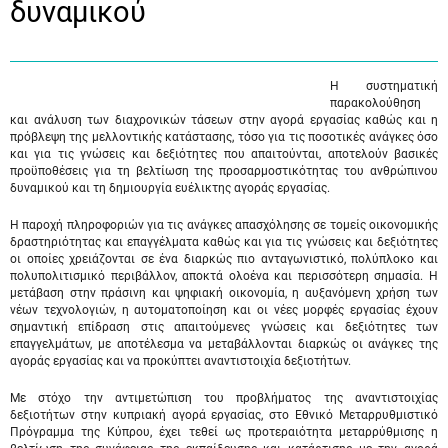
δυναμικού
Η συστηματική
παρακολούθηση
και ανάλυση των διαχρονικών τάσεων στην αγορά εργασίας καθώς και η
πρόβλεψη της μελλοντικής κατάστασης, τόσο για τις ποσοτικές ανάγκες όσο
και για τις γνώσεις και δεξιότητες που απαιτούνται, αποτελούν βασικές
προϋποθέσεις για τη βελτίωση της προσαρμοστικότητας του ανθρώπινου
δυναμικού και τη δημιουργία ευέλικτης αγοράς εργασίας.
Η παροχή πληροφοριών για τις ανάγκες απασχόλησης σε τομείς οικονομικής
δραστηριότητας και επαγγέλματα καθώς και για τις γνώσεις και δεξιότητες
οι οποίες χρειάζονται σε ένα διαρκώς πιο ανταγωνιστικό, πολύπλοκο και
πολυπολιτισμικό περιβάλλον, αποκτά ολοένα και περισσότερη σημασία. Η
μετάβαση στην πράσινη και ψηφιακή οικονομία, η αυξανόμενη χρήση των
νέων τεχνολογιών, η αυτοματοποίηση και οι νέες μορφές εργασίας έχουν
σημαντική επίδραση στις απαιτούμενες γνώσεις και δεξιότητες των
επαγγελμάτων, με αποτέλεσμα να μεταβάλλονται διαρκώς οι ανάγκες της
αγοράς εργασίας και να προκύπτει αναντιστοιχία δεξιοτήτων.
Με στόχο την αντιμετώπιση του προβλήματος της αναντιστοιχίας
δεξιοτήτων στην κυπριακή αγορά εργασίας, στο Εθνικό Μεταρρυθμιστικό
Πρόγραμμα της Κύπρου, έχει τεθεί ως προτεραιότητα μεταρρύθμισης η