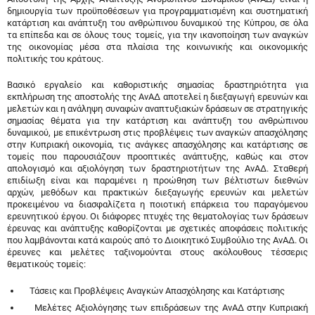
δημιουργία των προϋποθέσεων για προγραμματισμένη και συστηματική
κατάρτιση και ανάπτυξη του ανθρώπινου δυναμικού της Κύπρου, σε όλα
τα επίπεδα και σε όλους τους τομείς, για την ικανοποίηση των αναγκών
της οικονομίας μέσα στα πλαίσια της κοινωνικής και οικονομικής
πολιτικής του κράτους.
Βασικό εργαλείο και καθοριστικής σημασίας δραστηριότητα για
εκπλήρωση της αποστολής της ΑνΑΔ αποτελεί η διεξαγωγή ερευνών και
μελετών και η ανάληψη συναφών αναπτυξιακών δράσεων σε στρατηγικής
σημασίας θέματα για την κατάρτιση και ανάπτυξη του ανθρώπινου
δυναμικού, με επικέντρωση στις προβλέψεις των αναγκών απασχόλησης
στην Κυπριακή οικονομία, τις ανάγκες απασχόλησης και κατάρτισης σε
τομείς που παρουσιάζουν προοπτικές ανάπτυξης, καθώς και στον
απολογισμό και αξιολόγηση των δραστηριοτήτων της ΑνΑΔ. Σταθερή
επιδίωξη είναι και παραμένει η προώθηση των βέλτιστων διεθνών
αρχών, μεθόδων και πρακτικών διεξαγωγής ερευνών και μελετών
προκειμένου να διασφαλίζετα η ποιοτική επάρκεια του παραγόμενου
ερευνητικού έργου. Οι διάφορες πτυχές της θεματολογίας των δράσεων
έρευνας και ανάπτυξης καθορίζονται με σχετικές αποφάσεις πολιτικής
που λαμβάνονται κατά καιρούς από το Διοικητικό Συμβούλιο της ΑνΑΔ. Οι
έρευνες και μελέτες ταξινομούνται στους ακόλουθους τέσσερις
θεματικούς τομείς:
Τάσεις και Προβλέψεις Αναγκών Απασχόλησης και Κατάρτισης
Μελέτες Αξιολόγησης των επιδράσεων της ΑνΑΔ στην Κυπριακή