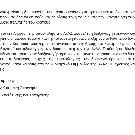
νΑΔ) είναι η δημιουργία των προϋποθέσεων για προγραμματισμένη και συ
πρου, σε όλα τα επίπεδα και σε όλους τους τομείς, για την ικανοποίηση τω
ομικής πολιτικής του κράτους.
α για εκπλήρωση της αποστολής της ΑνΑΔ αποτελεί η διεξαγωγή ερευνών κα
κής σημασίας θέματα για την κατάρτιση και ανάπτυξη του ανθρώπινου δυνα
στην Κυπριακή οικονομία, τις ανάγκες απασχόλησης και κατάρτισης σε τ
λογισμό και αξιολόγηση των δραστηριοτήτων της ΑνΑΔ. Σταθερή επιδίωξη 
θόδων και πρακτικών διεξαγωγής ερευνών και μελετών προκειμένου να δια
γου. Οι διάφορες πτυχές της θεματολογίας των δράσεων έρευνας και 
νονται κατά καιρούς από το Διοικητικό Συμβούλιο της ΑνΑΔ. Οι έρευνες κα
ίς:
τάρτισης
 Κυπριακή Οικονομία
κπαίδευσης και Κατάρτισης