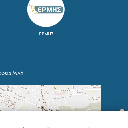
ΕΡΜΗΣ
αφεία ΑνΑΔ
×
👋 Καλώς ήρθες! Είμαι η Νόησις.
Πες μου πώς μπορώ να σε βοηθήσω