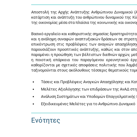
Αποστολή της Αρχής Ανάπτυξης Ανθρώπινου Δυναμικού (Α
κατάρτιση και ανάπτυξη του ανθρώπινου δυναμικού της Κύ
της οικονομίας μέσα στα πλαίσια της κοινωνικής και οικον
Βασικό εργαλείο και καθοριστικής σημασίας δραστηριότητ
και η ανάληψη συναφών αναπτυξιακών δράσεων σε στρατηγι
επικέντρωση στις προβλέψεις των αναγκών απασχόλησης 
παρουσιάζουν προοπτικές ανάπτυξης, καθώς και στον απο
παραμένει η προώθηση των βέλτιστων διεθνών αρχών, με
η ποιοτική επάρκεια του παραγόμενου ερευνητικού έρ
καθορίζονται με σχετικές αποφάσεις πολιτικής που λαμβά
ταξινομούνται στους ακόλουθους τέσσερις θεματικούς τομε
Τάσεις και Προβλέψεις Αναγκών Απασχόλησης και Κα
Μελέτες Αξιολόγησης των επιδράσεων της ΑνΑΔ στην
Ανάλυση Συστημάτων και Υποδομών Επαγγελματικής Ε
Εξειδικευμένες Μελέτες για το Ανθρώπινο Δυναμικό
Ενότητες