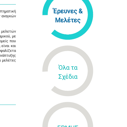
Έρευνες &
στηματική
ν αναγκών
Μελέτες
ι μελετών
μικού, με
ομείς που
είναι και
σφαλίζετα
ανάπτυξης
ι μελέτες
Όλα τα
Σχέδια