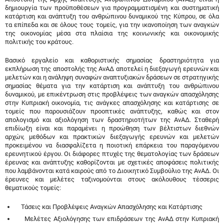
δημιουργία των προϋποθέσεων για προγραμματισμένη και συστηματική
κατάρτιση και ανάπτυξη του ανθρώπινου δυναμικού της Κύπρου, σε όλα
τα επίπεδα και σε όλους τους τομείς, για την ικανοποίηση των αναγκών
της οικονομίας μέσα στα πλαίσια της κοινωνικής και οικονομικής
πολιτικής του κράτους.
Βασικό εργαλείο και καθοριστικής σημασίας δραστηριότητα για
εκπλήρωση της αποστολής της ΑνΑΔ αποτελεί η διεξαγωγή ερευνών και
μελετών και η ανάληψη συναφών αναπτυξιακών δράσεων σε στρατηγικής
σημασίας θέματα για την κατάρτιση και ανάπτυξη του ανθρώπινου
δυναμικού, με επικέντρωση στις προβλέψεις των αναγκών απασχόλησης
στην Κυπριακή οικονομία, τις ανάγκες απασχόλησης και κατάρτισης σε
τομείς που παρουσιάζουν προοπτικές ανάπτυξης, καθώς και στον
απολογισμό και αξιολόγηση των δραστηριοτήτων της ΑνΑΔ. Σταθερή
επιδίωξη είναι και παραμένει η προώθηση των βέλτιστων διεθνών
αρχών, μεθόδων και πρακτικών διεξαγωγής ερευνών και μελετών
προκειμένου να διασφαλίζετα η ποιοτική επάρκεια του παραγόμενου
ερευνητικού έργου. Οι διάφορες πτυχές της θεματολογίας των δράσεων
έρευνας και ανάπτυξης καθορίζονται με σχετικές αποφάσεις πολιτικής
που λαμβάνονται κατά καιρούς από το Διοικητικό Συμβούλιο της ΑνΑΔ. Οι
έρευνες και μελέτες ταξινομούνται στους ακόλουθους τέσσερις
θεματικούς τομείς:
Τάσεις και Προβλέψεις Αναγκών Απασχόλησης και Κατάρτισης
Μελέτες Αξιολόγησης των επιδράσεων της ΑνΑΔ στην Κυπριακή