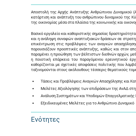
Αποστολή της Αρχής Ανάπτυξης Ανθρώπινου Δυναμικού (Α
κατάρτιση και ανάπτυξη του ανθρώπινου δυναμικού της Κύ
της οικονομίας μέσα στα πλαίσια της κοινωνικής και οικον
Βασικό εργαλείο και καθοριστικής σημασίας δραστηριότητ
και η ανάληψη συναφών αναπτυξιακών δράσεων σε στρατηγι
επικέντρωση στις προβλέψεις των αναγκών απασχόλησης 
παρουσιάζουν προοπτικές ανάπτυξης, καθώς και στον απο
παραμένει η προώθηση των βέλτιστων διεθνών αρχών, με
η ποιοτική επάρκεια του παραγόμενου ερευνητικού έρ
καθορίζονται με σχετικές αποφάσεις πολιτικής που λαμβά
ταξινομούνται στους ακόλουθους τέσσερις θεματικούς τομε
Τάσεις και Προβλέψεις Αναγκών Απασχόλησης και Κα
Μελέτες Αξιολόγησης των επιδράσεων της ΑνΑΔ στην
Ανάλυση Συστημάτων και Υποδομών Επαγγελματικής Ε
Εξειδικευμένες Μελέτες για το Ανθρώπινο Δυναμικό
Ενότητες