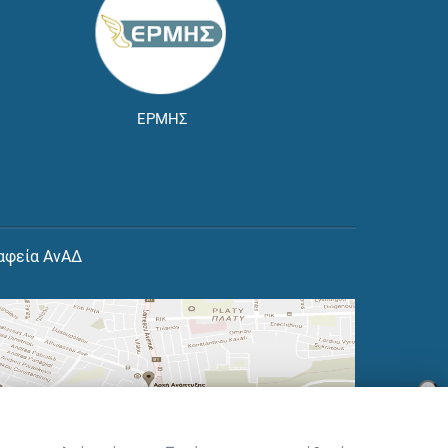
ΕΡΜΗΣ
αφεία ΑνΑΔ
×
👋 Καλώς ήρθες! Είμαι η Νόησις.
Πες μου πώς μπορώ να σε βοηθήσω