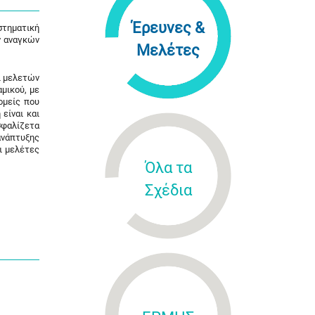
Έρευνες &
στηματική
ν αναγκών
Μελέτες
ι μελετών
μικού, με
ομείς που
είναι και
σφαλίζετα
ανάπτυξης
ι μελέτες
Όλα τα
Σχέδια