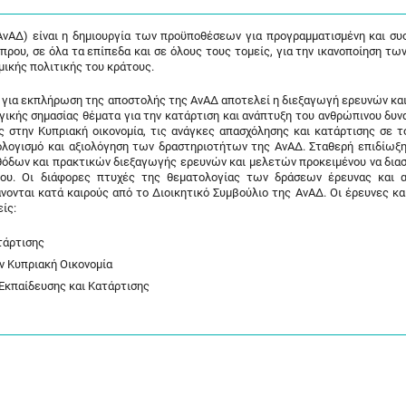
νΑΔ) είναι η δημιουργία των προϋποθέσεων για προγραμματισμένη και συ
πρου, σε όλα τα επίπεδα και σε όλους τους τομείς, για την ικανοποίηση τω
ομικής πολιτικής του κράτους.
α για εκπλήρωση της αποστολής της ΑνΑΔ αποτελεί η διεξαγωγή ερευνών κα
κής σημασίας θέματα για την κατάρτιση και ανάπτυξη του ανθρώπινου δυνα
στην Κυπριακή οικονομία, τις ανάγκες απασχόλησης και κατάρτισης σε τ
λογισμό και αξιολόγηση των δραστηριοτήτων της ΑνΑΔ. Σταθερή επιδίωξη 
θόδων και πρακτικών διεξαγωγής ερευνών και μελετών προκειμένου να δια
γου. Οι διάφορες πτυχές της θεματολογίας των δράσεων έρευνας και 
νονται κατά καιρούς από το Διοικητικό Συμβούλιο της ΑνΑΔ. Οι έρευνες κα
ίς:
τάρτισης
 Κυπριακή Οικονομία
κπαίδευσης και Κατάρτισης