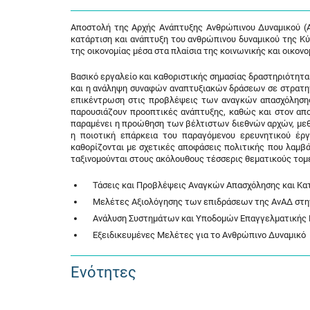
Αποστολή της Αρχής Ανάπτυξης Ανθρώπινου Δυναμικού (Α
κατάρτιση και ανάπτυξη του ανθρώπινου δυναμικού της Κύ
της οικονομίας μέσα στα πλαίσια της κοινωνικής και οικον
Βασικό εργαλείο και καθοριστικής σημασίας δραστηριότητ
και η ανάληψη συναφών αναπτυξιακών δράσεων σε στρατηγι
επικέντρωση στις προβλέψεις των αναγκών απασχόλησης 
παρουσιάζουν προοπτικές ανάπτυξης, καθώς και στον απο
παραμένει η προώθηση των βέλτιστων διεθνών αρχών, με
η ποιοτική επάρκεια του παραγόμενου ερευνητικού έρ
καθορίζονται με σχετικές αποφάσεις πολιτικής που λαμβά
ταξινομούνται στους ακόλουθους τέσσερις θεματικούς τομε
Τάσεις και Προβλέψεις Αναγκών Απασχόλησης και Κα
Μελέτες Αξιολόγησης των επιδράσεων της ΑνΑΔ στην
Ανάλυση Συστημάτων και Υποδομών Επαγγελματικής Ε
Εξειδικευμένες Μελέτες για το Ανθρώπινο Δυναμικό
Ενότητες