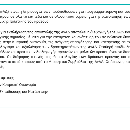
νΑΔ) είναι η δημιουργία των προϋποθέσεων για προγραμματισμένη και συ
πρου, σε όλα τα επίπεδα και σε όλους τους τομείς, για την ικανοποίηση τω
ομικής πολιτικής του κράτους.
α για εκπλήρωση της αποστολής της ΑνΑΔ αποτελεί η διεξαγωγή ερευνών κα
κής σημασίας θέματα για την κατάρτιση και ανάπτυξη του ανθρώπινου δυνα
στην Κυπριακή οικονομία, τις ανάγκες απασχόλησης και κατάρτισης σε τ
λογισμό και αξιολόγηση των δραστηριοτήτων της ΑνΑΔ. Σταθερή επιδίωξη 
θόδων και πρακτικών διεξαγωγής ερευνών και μελετών προκειμένου να δια
γου. Οι διάφορες πτυχές της θεματολογίας των δράσεων έρευνας και 
νονται κατά καιρούς από το Διοικητικό Συμβούλιο της ΑνΑΔ. Οι έρευνες κα
ίς:
τάρτισης
 Κυπριακή Οικονομία
κπαίδευσης και Κατάρτισης