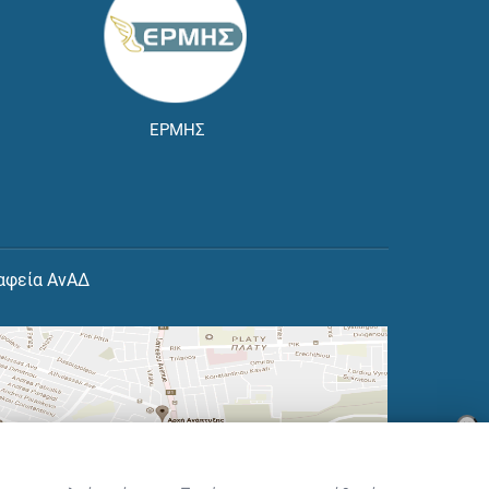
ΕΡΜΗΣ
αφεία ΑνΑΔ
×
👋 Καλώς ήρθες! Είμαι η Νόησις.
Πες μου πώς μπορώ να σε βοηθήσω