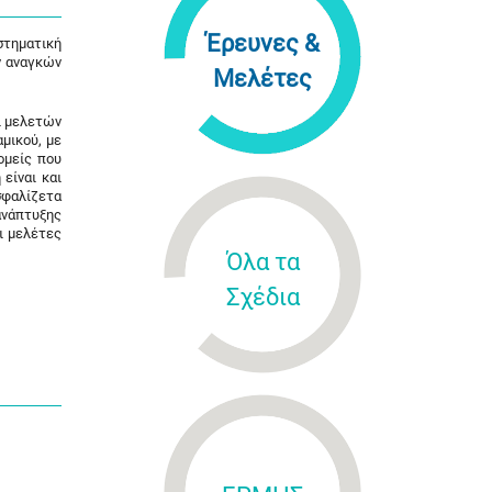
Έρευνες &
στηματική
ν αναγκών
Μελέτες
ι μελετών
μικού, με
ομείς που
είναι και
σφαλίζετα
ανάπτυξης
ι μελέτες
Όλα τα
Σχέδια