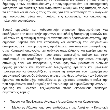
δημιουργία των προϋποθέσεων για προγραμματισμένη και συστηματική
κατάρτιση και ανάπτυξη του ανθρώπινου δυναμικού της Κύπρου, σε όλα
τα επίπεδα και σε όλους τους τομείς, για την ικανοποίηση των αναγκών
της οικονομίας μέσα στα πλαίσια της κοινωνικής και οικονομικής
πολιτικής του κράτους.
Βασικό εργαλείο και καθοριστικής σημασίας δραστηριότητα για
εκπλήρωση της αποστολής της ΑνΑΔ αποτελεί η διεξαγωγή ερευνών και
μελετών και η ανάληψη συναφών αναπτυξιακών δράσεων σε στρατηγικής
σημασίας θέματα για την κατάρτιση και ανάπτυξη του ανθρώπινου
δυναμικού, με επικέντρωση στις προβλέψεις των αναγκών απασχόλησης
στην Κυπριακή οικονομία, τις ανάγκες απασχόλησης και κατάρτισης σε
τομείς που παρουσιάζουν προοπτικές ανάπτυξης, καθώς και στον
απολογισμό και αξιολόγηση των δραστηριοτήτων της ΑνΑΔ. Σταθερή
επιδίωξη είναι και παραμένει η προώθηση των βέλτιστων διεθνών
αρχών, μεθόδων και πρακτικών διεξαγωγής ερευνών και μελετών
προκειμένου να διασφαλίζετα η ποιοτική επάρκεια του παραγόμενου
ερευνητικού έργου. Οι διάφορες πτυχές της θεματολογίας των δράσεων
έρευνας και ανάπτυξης καθορίζονται με σχετικές αποφάσεις πολιτικής
που λαμβάνονται κατά καιρούς από το Διοικητικό Συμβούλιο της ΑνΑΔ. Οι
έρευνες και μελέτες ταξινομούνται στους ακόλουθους τέσσερις
θεματικούς τομείς:
Τάσεις και Προβλέψεις Αναγκών Απασχόλησης και Κατάρτισης
Μελέτες Αξιολόγησης των επιδράσεων της ΑνΑΔ στην Κυπριακή