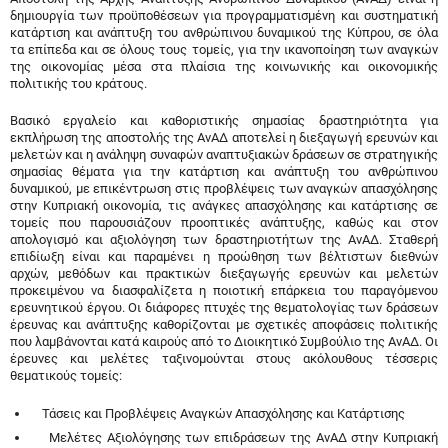
δημιουργία των προϋποθέσεων για προγραμματισμένη και συστηματική
κατάρτιση και ανάπτυξη του ανθρώπινου δυναμικού της Κύπρου, σε όλα
τα επίπεδα και σε όλους τους τομείς, για την ικανοποίηση των αναγκών
της οικονομίας μέσα στα πλαίσια της κοινωνικής και οικονομικής
πολιτικής του κράτους.
Βασικό εργαλείο και καθοριστικής σημασίας δραστηριότητα για
εκπλήρωση της αποστολής της ΑνΑΔ αποτελεί η διεξαγωγή ερευνών και
μελετών και η ανάληψη συναφών αναπτυξιακών δράσεων σε στρατηγικής
σημασίας θέματα για την κατάρτιση και ανάπτυξη του ανθρώπινου
δυναμικού, με επικέντρωση στις προβλέψεις των αναγκών απασχόλησης
στην Κυπριακή οικονομία, τις ανάγκες απασχόλησης και κατάρτισης σε
τομείς που παρουσιάζουν προοπτικές ανάπτυξης, καθώς και στον
απολογισμό και αξιολόγηση των δραστηριοτήτων της ΑνΑΔ. Σταθερή
επιδίωξη είναι και παραμένει η προώθηση των βέλτιστων διεθνών
αρχών, μεθόδων και πρακτικών διεξαγωγής ερευνών και μελετών
προκειμένου να διασφαλίζετα η ποιοτική επάρκεια του παραγόμενου
ερευνητικού έργου. Οι διάφορες πτυχές της θεματολογίας των δράσεων
έρευνας και ανάπτυξης καθορίζονται με σχετικές αποφάσεις πολιτικής
που λαμβάνονται κατά καιρούς από το Διοικητικό Συμβούλιο της ΑνΑΔ. Οι
έρευνες και μελέτες ταξινομούνται στους ακόλουθους τέσσερις
θεματικούς τομείς:
Τάσεις και Προβλέψεις Αναγκών Απασχόλησης και Κατάρτισης
Μελέτες Αξιολόγησης των επιδράσεων της ΑνΑΔ στην Κυπριακή