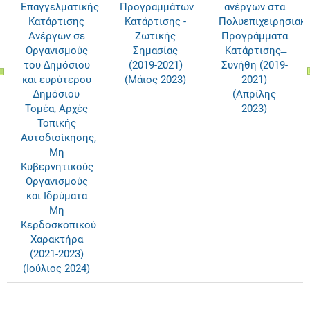
Επαγγελµατικής
Προγραμμάτων
ανέργων στα
Κατάρτισης
Κατάρτισης -
Πολυεπιχειρησιακ
Aνέργων σε
Ζωτικής
Προγράμματα
Οργανισµούς
Σημασίας
Κατάρτισης ̶
του ∆ηµόσιου
(2019-2021)
Συνήθη (2019-
και ευρύτερου
(Μάιος 2023)
2021)
∆ηµόσιου
(Απρίλης
Τοµέα, Αρχές
2023)
Τοπικής
Aυτοδιοίκησης,
Μη
Κυβερνητικούς
Οργανισµούς
και Ιδρύµατα
Μη
Κερδοσκοπικού
Χαρακτήρα
(2021-2023)
(Ιούλιος 2024)