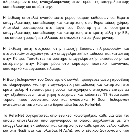
πληροφοριών στους ενασχολούμενους στον τομέα της επαγγελματικής
εκπαίδευσης και κατάρτισης.
Η έκθεση αποτελεί αναπόσπαστο μέρος σειράς εκθέσεων σε θέματα
επαγγελματικής εκπαίδευσης και κατάρτισης στις Ευρωπαϊκές χώρες.
Αποτελεί συνεισφορά στο έργο του Cedefop για τα συστήματα
επαγγελματικής εκπαίδευσης και κατάρτισης στα κράτη μέλη της Ε.Ε.,
του οποίου η μορφή μεταλλάσσεται εναλλακτικά σε ηλεκτρονική.
Η έκθεση αυτή στοχεύει στην παροχή βασικών πληροφοριών και
στατιστικών στοιχείων για την επαγγελματική εκπαίδευση και κατάρτιση
στην Κύπρο. Τοποθετεί το σύστημα επαγγελματικής εκπαίδευσης και
κατάρτισης στην Κύπρο μέσα στο ευρύτερο πολιτικό, κοινωνικό,
οικονομικό και εργασιακό πλαίσιο.
Η βάση δεδομένων του Cedefop, eKnowVet, προσφέρει άμεση πρόσβαση
σε πληροφορίες για την επαγγελματική εκπαίδευση και κατάρτιση στα
κράτη μέλη. Η τυποποιημένη μορφή καταχώρησης στοιχείων επιτρέπει
την εξειδικευμένη αναζήτηση στοιχείων και καλύπτει 11 θεματικούς
τομείς, τόσο συνοπτικά όσο και αναλυτικά. Η βάση δεδομένων
ανανεώνεται τακτικά από το Ευρωπαϊκό δίκτυο ReferNet.
Το ReferNet συγκροτείται από εθνικές κοινοπραξίες, κάθε μια από τις
οποίες αποτελείται από οργανισμούς οι οποίοι ασχολούνται με την
επαγγελματική εκπαίδευση και κατάρτιση στο κάθε κράτος μέλος καθώς
και στη Νορβηγία και Ισλανδία. Η ΑνΑΔ, ως ο Εθνικός Συντονιστής του