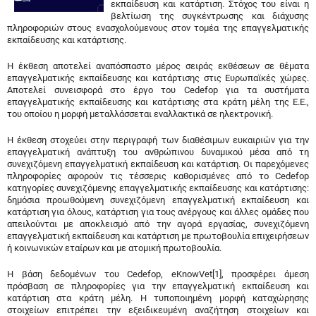
εκπαίδευση και κατάρτιση. Στόχος του είναι η
βελτίωση της συγκέντρωσης και διάχυσης
πληροφοριών στους ενασχολούμενους στον τομέα της επαγγελματικής
εκπαίδευσης και κατάρτισης.
Η έκθεση αποτελεί αναπόσπαστο μέρος σειράς εκθέσεων σε θέματα
επαγγελματικής εκπαίδευσης και κατάρτισης στις Ευρωπαϊκές χώρες.
Αποτελεί συνεισφορά στο έργο του Cedefop για τα συστήματα
επαγγελματικής εκπαίδευσης και κατάρτισης στα κράτη μέλη της Ε.Ε.,
του οποίου η μορφή μεταλλάσσεται εναλλακτικά σε ηλεκτρονική.
Η έκθεση στοχεύει στην περιγραφή των διαθέσιμων ευκαιριών για την
επαγγελματική ανάπτυξη του ανθρώπινου δυναμικού μέσα από τη
συνεχιζόμενη επαγγελματική εκπαίδευση και κατάρτιση. Οι παρεχόμενες
πληροφορίες αφορούν τις τέσσερις καθορισμένες από το Cedefop
κατηγορίες συνεχιζόμενης επαγγελματικής εκπαίδευσης και κατάρτισης:
δημόσια προωθούμενη συνεχιζόμενη επαγγελματική εκπαίδευση και
κατάρτιση για όλους, κατάρτιση για τους ανέργους και άλλες ομάδες που
απειλούνται με αποκλεισμό από την αγορά εργασίας, συνεχιζόμενη
επαγγελματική εκπαίδευση και κατάρτιση με πρωτοβουλία επιχειρήσεων
ή κοινωνικών εταίρων και με ατομική πρωτοβουλία.
Η βάση δεδομένων του Cedefop, eKnowVet[1], προσφέρει άμεση
πρόσβαση σε πληροφορίες για την επαγγελματική εκπαίδευση και
κατάρτιση στα κράτη μέλη. Η τυποποιημένη μορφή καταχώρησης
στοιχείων επιτρέπει την εξειδικευμένη αναζήτηση στοιχείων και