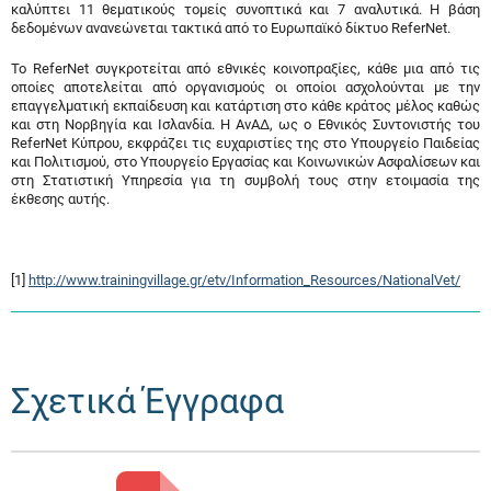
καλύπτει 11 θεματικούς τομείς συνοπτικά και 7 αναλυτικά. Η βάση
δεδομένων ανανεώνεται τακτικά από το Ευρωπαϊκό δίκτυο ReferNet.
Το ReferNet συγκροτείται από εθνικές κοινοπραξίες, κάθε μια από τις
οποίες αποτελείται από οργανισμούς οι οποίοι ασχολούνται με την
επαγγελματική εκπαίδευση και κατάρτιση στο κάθε κράτος μέλος καθώς
και στη Νορβηγία και Ισλανδία. Η ΑνΑΔ, ως ο Εθνικός Συντονιστής του
ReferNet Κύπρου, εκφράζει τις ευχαριστίες της στο Υπουργείο Παιδείας
και Πολιτισμού, στο Υπουργείο Εργασίας και Κοινωνικών Ασφαλίσεων και
στη Στατιστική Υπηρεσία για τη συμβολή τους στην ετοιμασία της
έκθεσης αυτής.
[1]
http://www.trainingvillage.gr/etv/Information_Resources/NationalVet/
Σχετικά Έγγραφα