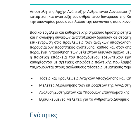
Αποστολή της Αρχής Ανάπτυξης Ανθρώπινου Δυναμικού (Α
κατάρτιση και ανάπτυξη του ανθρώπινου δυναμικού της Κύ
της οικονομίας μέσα στα πλαίσια της κοινωνικής και οικον
Βασικό εργαλείο και καθοριστικής σημασίας δραστηριότητ
και η ανάληψη συναφών αναπτυξιακών δράσεων σε στρατηγι
επικέντρωση στις προβλέψεις των αναγκών απασχόλησης 
παρουσιάζουν προοπτικές ανάπτυξης, καθώς και στον απο
παραμένει η προώθηση των βέλτιστων διεθνών αρχών, με
η ποιοτική επάρκεια του παραγόμενου ερευνητικού έρ
καθορίζονται με σχετικές αποφάσεις πολιτικής που λαμβά
ταξινομούνται στους ακόλουθους τέσσερις θεματικούς τομε
Τάσεις και Προβλέψεις Αναγκών Απασχόλησης και Κα
Μελέτες Αξιολόγησης των επιδράσεων της ΑνΑΔ στην
Ανάλυση Συστημάτων και Υποδομών Επαγγελματικής Ε
Εξειδικευμένες Μελέτες για το Ανθρώπινο Δυναμικό
Ενότητες