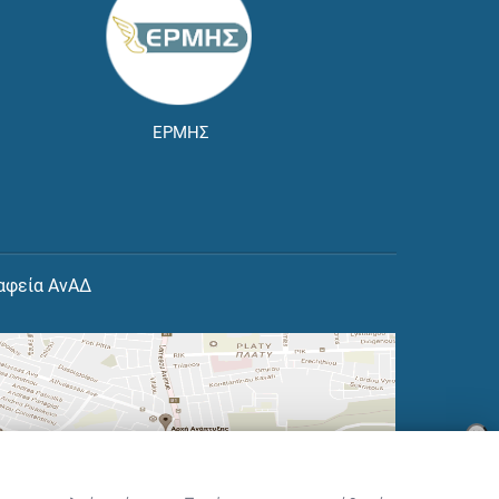
ΕΡΜΗΣ
αφεία ΑνΑΔ
×
👋 Καλώς ήρθες! Είμαι η Νόησις.
Πες μου πώς μπορώ να σε βοηθήσω