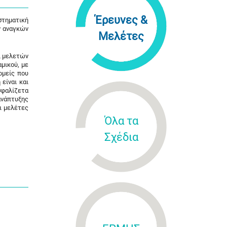
Έρευνες &
στηματική
ν αναγκών
Μελέτες
ι μελετών
μικού, με
ομείς που
είναι και
σφαλίζετα
ανάπτυξης
ι μελέτες
Όλα τα
Σχέδια