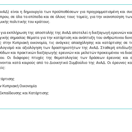
νΑΔ) είναι η δημιουργία των προϋποθέσεων για προγραμματισμένη και συ
πρου, σε όλα τα επίπεδα και σε όλους τους τομείς, για την ικανοποίηση τω
ομικής πολιτικής του κράτους.
α για εκπλήρωση της αποστολής της ΑνΑΔ αποτελεί η διεξαγωγή ερευνών κα
κής σημασίας θέματα για την κατάρτιση και ανάπτυξη του ανθρώπινου δυνα
στην Κυπριακή οικονομία, τις ανάγκες απασχόλησης και κατάρτισης σε τ
λογισμό και αξιολόγηση των δραστηριοτήτων της ΑνΑΔ. Σταθερή επιδίωξη 
θόδων και πρακτικών διεξαγωγής ερευνών και μελετών προκειμένου να δια
γου. Οι διάφορες πτυχές της θεματολογίας των δράσεων έρευνας και 
νονται κατά καιρούς από το Διοικητικό Συμβούλιο της ΑνΑΔ. Οι έρευνες κα
ίς:
τάρτισης
 Κυπριακή Οικονομία
κπαίδευσης και Κατάρτισης