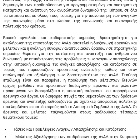
δημιουργία των προϋποθέσεων για προγραμματισμένη και συστηματική
κατάρτιση και ανάπτυξη του ανθρώπινου δυναμικού της Κύπρου, σε όλα
τα επίπεδα και σε όλους τους τομείς, για την ικανοποίηση των αναγκών
της οικονομίας μέσα στα πλαίσια της κοινωνικής και οικονομικής
πολιτικής του κράτους.
Βασικό εργαλείο και καθοριστικής σημασίας δραστηριότητα για
εκπλήρωση της αποστολής της ΑνΑΔ αποτελεί η διεξαγωγή ερευνών και
μελετών και η ανάληψη συναφών αναπτυξιακών δράσεων σε στρατηγικής
σημασίας θέματα για την κατάρτιση και ανάπτυξη του ανθρώπινου
δυναμικού, με επικέντρωση στις προβλέψεις των αναγκών απασχόλησης
στην Κυπριακή οικονομία, τις ανάγκες απασχόλησης και κατάρτισης σε
τομείς που παρουσιάζουν προοπτικές ανάπτυξης, καθώς και στον
απολογισμό και αξιολόγηση των δραστηριοτήτων της ΑνΑΔ. Σταθερή
επιδίωξη είναι και παραμένει η προώθηση των βέλτιστων διεθνών
αρχών, μεθόδων και πρακτικών διεξαγωγής ερευνών και μελετών
προκειμένου να διασφαλίζετα η ποιοτική επάρκεια του παραγόμενου
ερευνητικού έργου. Οι διάφορες πτυχές της θεματολογίας των δράσεων
έρευνας και ανάπτυξης καθορίζονται με σχετικές αποφάσεις πολιτικής
που λαμβάνονται κατά καιρούς από το Διοικητικό Συμβούλιο της ΑνΑΔ. Οι
έρευνες και μελέτες ταξινομούνται στους ακόλουθους τέσσερις
θεματικούς τομείς:
Τάσεις και Προβλέψεις Αναγκών Απασχόλησης και Κατάρτισης
Μελέτες Αξιολόγησης των επιδράσεων της ΑνΑΔ στην Κυπριακή