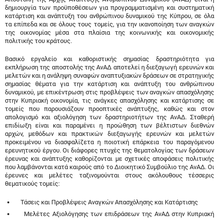
δημιουργία των προϋποθέσεων για προγραμματισμένη και συστηματική
κατάρτιση και ανάπτυξη του ανθρώπινου δυναμικού της Κύπρου, σε όλα
τα επίπεδα και σε όλους τους τομείς, για την ικανοποίηση των αναγκών
της οικονομίας μέσα στα πλαίσια της κοινωνικής και οικονομικής
πολιτικής του κράτους.
Βασικό εργαλείο και καθοριστικής σημασίας δραστηριότητα για
εκπλήρωση της αποστολής της ΑνΑΔ αποτελεί η διεξαγωγή ερευνών και
μελετών και η ανάληψη συναφών αναπτυξιακών δράσεων σε στρατηγικής
σημασίας θέματα για την κατάρτιση και ανάπτυξη του ανθρώπινου
δυναμικού, με επικέντρωση στις προβλέψεις των αναγκών απασχόλησης
στην Κυπριακή οικονομία, τις ανάγκες απασχόλησης και κατάρτισης σε
τομείς που παρουσιάζουν προοπτικές ανάπτυξης, καθώς και στον
απολογισμό και αξιολόγηση των δραστηριοτήτων της ΑνΑΔ. Σταθερή
επιδίωξη είναι και παραμένει η προώθηση των βέλτιστων διεθνών
αρχών, μεθόδων και πρακτικών διεξαγωγής ερευνών και μελετών
προκειμένου να διασφαλίζετα η ποιοτική επάρκεια του παραγόμενου
ερευνητικού έργου. Οι διάφορες πτυχές της θεματολογίας των δράσεων
έρευνας και ανάπτυξης καθορίζονται με σχετικές αποφάσεις πολιτικής
που λαμβάνονται κατά καιρούς από το Διοικητικό Συμβούλιο της ΑνΑΔ. Οι
έρευνες και μελέτες ταξινομούνται στους ακόλουθους τέσσερις
θεματικούς τομείς:
Τάσεις και Προβλέψεις Αναγκών Απασχόλησης και Κατάρτισης
Μελέτες Αξιολόγησης των επιδράσεων της ΑνΑΔ στην Κυπριακή