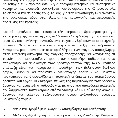
δημιουργία των προϋποθέσεων για προγραμματισμένη και συστηματική
κατάρτιση και ανάπτυξη του ανθρώπινου δυναμικού της Κύπρου, σε όλα
τα επίπεδα και σε όλους τους τομείς, για την ικανοποίηση των αναγκών
της οικονομίας μέσα στα πλαίσια της κοινωνικής και οικονομικής
πολιτικής του κράτους.
Βασικό εργαλείο και καθοριστικής σημασίας δραστηριότητα για
εκπλήρωση της αποστολής της ΑνΑΔ αποτελεί η διεξαγωγή ερευνών και
μελετών και η ανάληψη συναφών αναπτυξιακών δράσεων σε στρατηγικής
σημασίας θέματα για την κατάρτιση και ανάπτυξη του ανθρώπινου
δυναμικού, με επικέντρωση στις προβλέψεις των αναγκών απασχόλησης
στην Κυπριακή οικονομία, τις ανάγκες απασχόλησης και κατάρτισης σε
τομείς που παρουσιάζουν προοπτικές ανάπτυξης, καθώς και στον
απολογισμό και αξιολόγηση των δραστηριοτήτων της ΑνΑΔ. Σταθερή
επιδίωξη είναι και παραμένει η προώθηση των βέλτιστων διεθνών
αρχών, μεθόδων και πρακτικών διεξαγωγής ερευνών και μελετών
προκειμένου να διασφαλίζετα η ποιοτική επάρκεια του παραγόμενου
ερευνητικού έργου. Οι διάφορες πτυχές της θεματολογίας των δράσεων
έρευνας και ανάπτυξης καθορίζονται με σχετικές αποφάσεις πολιτικής
που λαμβάνονται κατά καιρούς από το Διοικητικό Συμβούλιο της ΑνΑΔ. Οι
έρευνες και μελέτες ταξινομούνται στους ακόλουθους τέσσερις
θεματικούς τομείς:
Τάσεις και Προβλέψεις Αναγκών Απασχόλησης και Κατάρτισης
Μελέτες Αξιολόγησης των επιδράσεων της ΑνΑΔ στην Κυπριακή