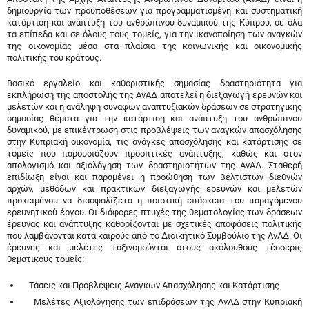
δημιουργία των προϋποθέσεων για προγραμματισμένη και συστηματική
κατάρτιση και ανάπτυξη του ανθρώπινου δυναμικού της Κύπρου, σε όλα
τα επίπεδα και σε όλους τους τομείς, για την ικανοποίηση των αναγκών
της οικονομίας μέσα στα πλαίσια της κοινωνικής και οικονομικής
πολιτικής του κράτους.
Βασικό εργαλείο και καθοριστικής σημασίας δραστηριότητα για
εκπλήρωση της αποστολής της ΑνΑΔ αποτελεί η διεξαγωγή ερευνών και
μελετών και η ανάληψη συναφών αναπτυξιακών δράσεων σε στρατηγικής
σημασίας θέματα για την κατάρτιση και ανάπτυξη του ανθρώπινου
δυναμικού, με επικέντρωση στις προβλέψεις των αναγκών απασχόλησης
στην Κυπριακή οικονομία, τις ανάγκες απασχόλησης και κατάρτισης σε
τομείς που παρουσιάζουν προοπτικές ανάπτυξης, καθώς και στον
απολογισμό και αξιολόγηση των δραστηριοτήτων της ΑνΑΔ. Σταθερή
επιδίωξη είναι και παραμένει η προώθηση των βέλτιστων διεθνών
αρχών, μεθόδων και πρακτικών διεξαγωγής ερευνών και μελετών
προκειμένου να διασφαλίζετα η ποιοτική επάρκεια του παραγόμενου
ερευνητικού έργου. Οι διάφορες πτυχές της θεματολογίας των δράσεων
έρευνας και ανάπτυξης καθορίζονται με σχετικές αποφάσεις πολιτικής
που λαμβάνονται κατά καιρούς από το Διοικητικό Συμβούλιο της ΑνΑΔ. Οι
έρευνες και μελέτες ταξινομούνται στους ακόλουθους τέσσερις
θεματικούς τομείς:
Τάσεις και Προβλέψεις Αναγκών Απασχόλησης και Κατάρτισης
Μελέτες Αξιολόγησης των επιδράσεων της ΑνΑΔ στην Κυπριακή