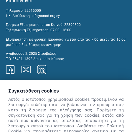
Επικοινωνία
Τηλέφωνο: 22515000
Ηλ. Διεύθυνση:
info@anad.org.cy
Γραφείο Εξυπηρέτησης του Κοινού: 22390300
Τηλεφωνική Εξυπηρέτηση: 07:00 - 18:00
Εξυπηρέτηση με φυσική παρουσία γίνεται από τις 7:00 μέχρι τις 16:00,
μετά από διευθέτηση συνάντησης.
Αναβύσσου 2, 2025 Στρόβολος
Τ.Θ. 25431, 1392 Λευκωσία, Κύπρος
Γραφεία ΑνΑΔ
Συγκατάθεση cookies
Αυτός ο ιστότοπος χρησιμοποιεί cookies προκειμένου να
λειτουργέι καλύτερα και να βελτιώνει την εμπειρία σας
κατά τη διάρκεια της πλοήγησής σας. Παρέχετε τη
×
συγκατάθεσή σας για τη χρήση των cookies, εκτός από
👋 Καλώς ήρθες! Είμαι η Νόησις.
αυτά που κρίνονται ως απολύτως απαραίτητα για τη
Πες μου πώς μπορώ να σε βοηθήσω
λειτουργία αυτού του ιστότοπου. Διαβάστε την Πολιτική
Cookie για περισσότερες πληροφορίες σχετικά με τα
σήμερα.