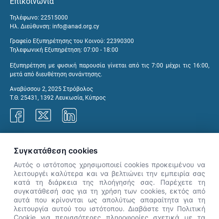
Επικοινωνία
Τηλέφωνο: 22515000
Ηλ. Διεύθυνση:
info@anad.org.cy
Γραφείο Εξυπηρέτησης του Κοινού: 22390300
Τηλεφωνική Εξυπηρέτηση: 07:00 - 18:00
Εξυπηρέτηση με φυσική παρουσία γίνεται από τις 7:00 μέχρι τις 16:00,
μετά από διευθέτηση συνάντησης.
Αναβύσσου 2, 2025 Στρόβολος
Τ.Θ. 25431, 1392 Λευκωσία, Κύπρος
Γραφεία ΑνΑΔ
Συγκατάθεση cookies
Αυτός ο ιστότοπος χρησιμοποιεί cookies προκειμένου να
λειτουργέι καλύτερα και να βελτιώνει την εμπειρία σας
κατά τη διάρκεια της πλοήγησής σας. Παρέχετε τη
×
συγκατάθεσή σας για τη χρήση των cookies, εκτός από
👋 Καλώς ήρθες! Είμαι η Νόησις.
αυτά που κρίνονται ως απολύτως απαραίτητα για τη
Πες μου πώς μπορώ να σε βοηθήσω
λειτουργία αυτού του ιστότοπου. Διαβάστε την Πολιτική
Cookie για περισσότερες πληροφορίες σχετικά με τα
σήμερα.