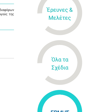
Έρευνες &
 διαφόρων
ργούς της
Μελέτες
Όλα τα
Σχέδια