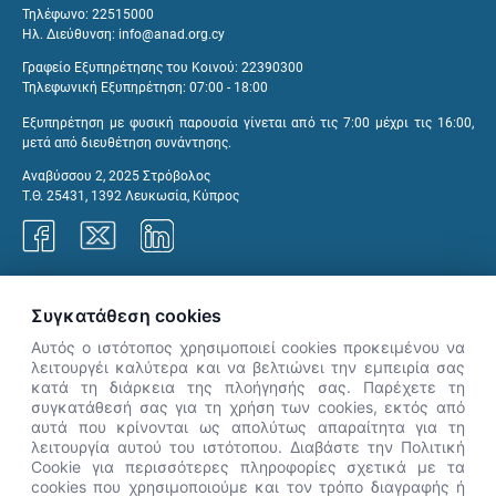
Τηλέφωνο: 22515000
Ηλ. Διεύθυνση:
info@anad.org.cy
Γραφείο Εξυπηρέτησης του Κοινού: 22390300
Τηλεφωνική Εξυπηρέτηση: 07:00 - 18:00
Εξυπηρέτηση με φυσική παρουσία γίνεται από τις 7:00 μέχρι τις 16:00,
μετά από διευθέτηση συνάντησης.
Αναβύσσου 2, 2025 Στρόβολος
Τ.Θ. 25431, 1392 Λευκωσία, Κύπρος
Γραφεία ΑνΑΔ
Συγκατάθεση cookies
Αυτός ο ιστότοπος χρησιμοποιεί cookies προκειμένου να
λειτουργέι καλύτερα και να βελτιώνει την εμπειρία σας
κατά τη διάρκεια της πλοήγησής σας. Παρέχετε τη
×
συγκατάθεσή σας για τη χρήση των cookies, εκτός από
👋 Καλώς ήρθες! Είμαι η Νόησις.
αυτά που κρίνονται ως απολύτως απαραίτητα για τη
Πες μου πώς μπορώ να σε βοηθήσω
λειτουργία αυτού του ιστότοπου. Διαβάστε την Πολιτική
Cookie για περισσότερες πληροφορίες σχετικά με τα
σήμερα.
cookies που χρησιμοποιούμε και τον τρόπο διαγραφής ή